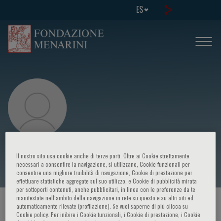
ES
Daniele Catalucci
Il nostro sito usa cookie anche di terze parti. Oltre ai Cookie strettamente
necessari a consentire la navigazione, si utilizzano, Cookie funzionali per
consentire una migliore fruibilità di navigazione, Cookie di prestazione per
effettuare statistiche aggregate sul suo utilizzo, e Cookie di pubblicità mirata
per sottoporti contenuti, anche pubblicitari, in linea con le preferenze da te
manifestate nell‘ambito della navigazione in rete su questo e su altri siti ed
HOME PAGE
/
CURSOS Y EVENTOS
/
ORADOR
automaticamente rilevate (profilazione). Se vuoi saperne di più clicca su
Cookie policy. Per inibire i Cookie funzionali, i Cookie di prestazione, i Cookie