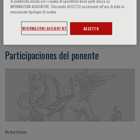
di pubblicità mirata e/o i cookie di specifiche terze parti clicca su
INFORMAZIONI AGGIUNTIVE. Cliccando ACCETTO acconsenti all’uso di tutte le
menzionate tipologie di cookie.
Daniele Catalucci
INFORMAZIONI AGGIUNTIVE
ACCETTO
Participaciones del ponente
No hay temas