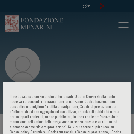
ES
Daniela Maria Cardinale
Il nostro sito usa cookie anche di terze parti. Oltre ai Cookie strettamente
necessari a consentire la navigazione, si utilizzano, Cookie funzionali per
consentire una migliore fruibilità di navigazione, Cookie di prestazione per
effettuare statistiche aggregate sul suo utilizzo, e Cookie di pubblicità mirata
per sottoporti contenuti, anche pubblicitari, in linea con le preferenze da te
manifestate nell‘ambito della navigazione in rete su questo e su altri siti ed
HOME PAGE
/
CURSOS Y EVENTOS
/
ORADOR
automaticamente rilevate (profilazione). Se vuoi saperne di più clicca su
Cookie policy. Per inibire i Cookie funzionali, i Cookie di prestazione, i Cookie