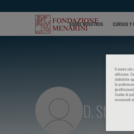
SOBRE NOSOTROS
CURSOS Y 
Il nostro sit
utilizzano, C
statistiche a
le preferenze
(profilazione
Cookie di pub
acconsenti al
D. Stolz