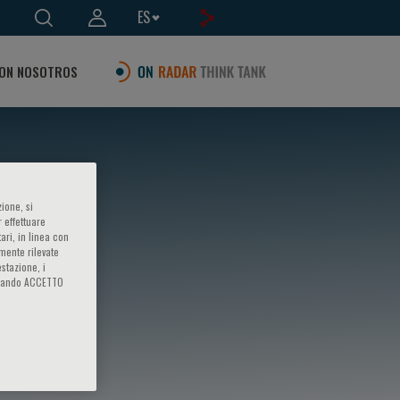
ES
ON NOSOTROS
ione, si
 effettuare
ari, in linea con
amente rilevate
estazione, i
iccando ACCETTO