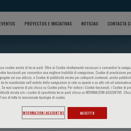
EVENTOS
PROYECTOS E INICIATIVAS
NOTICIAS
CONTACTA C
o usa cookie anche di terze parti. Oltre ai Cookie strettamente necessari a consentire la navigaz
ookie funzionali per consentire una migliore fruibilità di navigazione, Cookie di prestazione per
ggregate sul suo utilizzo, e Cookie di pubblicità mirata per sottoporti contenuti, anche pubblicit
 da te manifestate nell‘ambito della navigazione in rete su questo e su altri siti ed automatic
). Se vuoi saperne di più clicca su Cookie policy. Per inibire i Cookie funzionali, i Cookie di pr
blicità mirata e/o i cookie di specifiche terze parti clicca su INFORMAZIONI AGGIUNTIVE. Cl
l’uso di tutte le menzionate tipologie di cookie.
INFORMAZIONI AGGIUNTIVE
ACCETTO