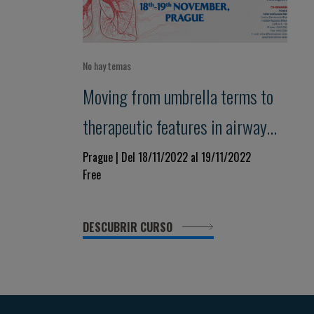
No hay temas
Moving from umbrella terms to
therapeutic features in airway
disease: a paradigm shift
Prague | Del 18/11/2022 al 19/11/2022
Free
DESCUBRIR CURSO