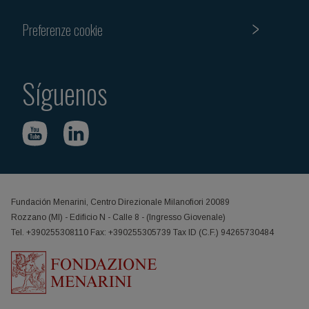
Preferenze cookie
Síguenos
Fundación Menarini, Centro Direzionale Milanofiori 20089
Rozzano (MI) - Edificio N - Calle 8 - (Ingresso Giovenale)
Tel. +390255308110 Fax: +390255305739 Tax ID (C.F.) 94265730484