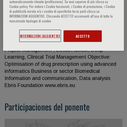
automaticamente rilevate (profilazione). Se vuoi saperne di più clicca su
Cookie policy. Per inibire i Cookie funzionali, i Cookie di prestazione, i Cookie
di pubblicità mirata e/o i cookie di specifiche terze parti clicca su
INFORMAZIONI AGGIUNTIVE. Cliccando ACCETTO acconsenti all’uso di tutte le
Corrado Vecchi
menzionate tipologie di cookie.
OPADE Horizon 2021-27 Project https://www.aie-
INFORMAZIONI AGGIUNTIVE
ACCETTO
op.com/news/ Role: Post-Grant International
Project Management , Ethics Advisor, Deep
Learning, Clinical Trial Management Objective:
Optimisation of drug prescription using advanced
informatics Business or sector Biomedical
Information and communication, Data analysis
Ebris Foundation www.ebris.eu
Participaciones del ponente