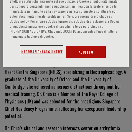
effettuare statistiche aggregate sul suo utilizzo, e Cookie di pubblicità mirata
per sottoporti contenuti, anche pubblicitari, in linea con le preferenze da te
manifestate nell‘ambito della navigazione in rete su questo e su altri siti ed
automaticamente rilevate (profilazione). Se vuoi saperne di più clicca su
Chua Yi Yi
Cookie policy. Per inibire i Cookie funzionali, i Cookie di prestazione, i Cookie
di pubblicità mirata e/o i cookie di specifiche terze parti clicca su
INFORMAZIONI AGGIUNTIVE. Cliccando ACCETTO acconsenti all’uso di tutte le
menzionate tipologie di cookie.
Currículum Vitae
INFORMAZIONI AGGIUNTIVE
ACCETTO
Dr. Chua Yi Yi is a Cardiology Associate Consultant at the National
Heart Centre Singapore (NHCS), specializing in Electrophysiology. A
graduate of the University of Oxford and the University of
Cambridge, she achieved numerous distinctions throughout her
medical training. Dr. Chua is a Member of the Royal College of
Physicians (UK) and was selected for the prestigious Singapore
Chief Residency Programme, reflecting her exceptional leadership
potential.
Dr. Chua’s clinical and research interests center on arrhythmia