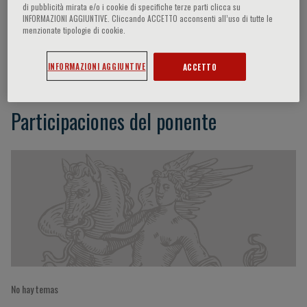
di pubblicità mirata e/o i cookie di specifiche terze parti clicca su
INFORMAZIONI AGGIUNTIVE. Cliccando ACCETTO acconsenti all’uso di tutte le
menzionate tipologie di cookie.
Christophotos D. Olympios
INFORMAZIONI AGGIUNTIVE
ACCETTO
Participaciones del ponente
No hay temas