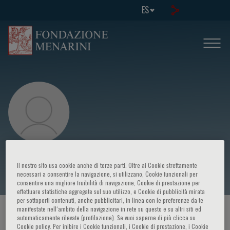
ES
Christophotos D. Olympios
Il nostro sito usa cookie anche di terze parti. Oltre ai Cookie strettamente
necessari a consentire la navigazione, si utilizzano, Cookie funzionali per
consentire una migliore fruibilità di navigazione, Cookie di prestazione per
effettuare statistiche aggregate sul suo utilizzo, e Cookie di pubblicità mirata
per sottoporti contenuti, anche pubblicitari, in linea con le preferenze da te
manifestate nell‘ambito della navigazione in rete su questo e su altri siti ed
HOME PAGE
/
CURSOS Y EVENTOS
/
ORADOR
automaticamente rilevate (profilazione). Se vuoi saperne di più clicca su
Cookie policy. Per inibire i Cookie funzionali, i Cookie di prestazione, i Cookie