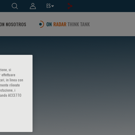
ES
ON NOSOTROS
ione, si
 effettuare
ari, in linea con
amente rilevate
estazione, i
iccando ACCETTO