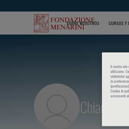
SOBRE NOSOTROS
CURSOS Y 
Il nostro sit
utilizzano, C
statistiche a
le preferenze
(profilazione
Cookie di pub
acconsenti al
Chiara Cal