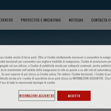
EVENTOS
PROYECTOS E INICIATIVAS
NOTICIAS
CONTACTA C
o usa cookie anche di terze parti. Oltre ai Cookie strettamente necessari a consentire la navigaz
ookie funzionali per consentire una migliore fruibilità di navigazione, Cookie di prestazione per
ggregate sul suo utilizzo, e Cookie di pubblicità mirata per sottoporti contenuti, anche pubblicit
 da te manifestate nell‘ambito della navigazione in rete su questo e su altri siti ed automatic
). Se vuoi saperne di più clicca su Cookie policy. Per inibire i Cookie funzionali, i Cookie di pr
blicità mirata e/o i cookie di specifiche terze parti clicca su INFORMAZIONI AGGIUNTIVE. Cl
l’uso di tutte le menzionate tipologie di cookie.
ore
INFORMAZIONI AGGIUNTIVE
ACCETTO