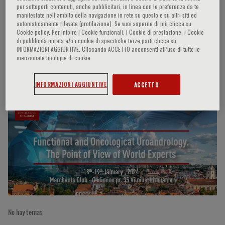
per sottoporti contenuti, anche pubblicitari, in linea con le preferenze da te
manifestate nell‘ambito della navigazione in rete su questo e su altri siti ed
automaticamente rilevate (profilazione). Se vuoi saperne di più clicca su
Cookie policy. Per inibire i Cookie funzionali, i Cookie di prestazione, i Cookie
Carlo Bettocchi
di pubblicità mirata e/o i cookie di specifiche terze parti clicca su
INFORMAZIONI AGGIUNTIVE. Cliccando ACCETTO acconsenti all’uso di tutte le
menzionate tipologie di cookie.
Participaciones del ponente
INFORMAZIONI AGGIUNTIVE
ACCETTO
No hay temas