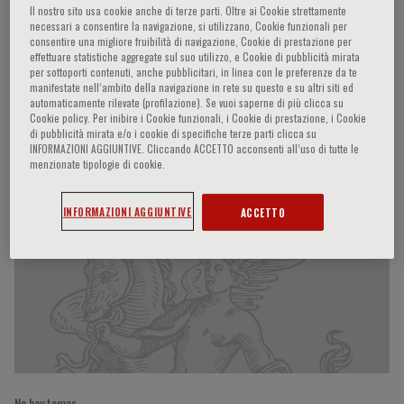
Il nostro sito usa cookie anche di terze parti. Oltre ai Cookie strettamente
necessari a consentire la navigazione, si utilizzano, Cookie funzionali per
consentire una migliore fruibilità di navigazione, Cookie di prestazione per
effettuare statistiche aggregate sul suo utilizzo, e Cookie di pubblicità mirata
Carla Gramaglia
per sottoporti contenuti, anche pubblicitari, in linea con le preferenze da te
manifestate nell‘ambito della navigazione in rete su questo e su altri siti ed
automaticamente rilevate (profilazione). Se vuoi saperne di più clicca su
Novara, Italy
Cookie policy. Per inibire i Cookie funzionali, i Cookie di prestazione, i Cookie
di pubblicità mirata e/o i cookie di specifiche terze parti clicca su
INFORMAZIONI AGGIUNTIVE. Cliccando ACCETTO acconsenti all’uso di tutte le
menzionate tipologie di cookie.
Participaciones del ponente
INFORMAZIONI AGGIUNTIVE
ACCETTO
No hay temas