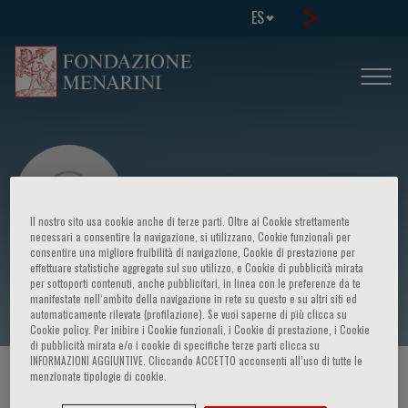
ES
Il nostro sito usa cookie anche di terze parti. Oltre ai Cookie strettamente
necessari a consentire la navigazione, si utilizzano, Cookie funzionali per
consentire una migliore fruibilità di navigazione, Cookie di prestazione per
effettuare statistiche aggregate sul suo utilizzo, e Cookie di pubblicità mirata
Bernard BL Wong
per sottoporti contenuti, anche pubblicitari, in linea con le preferenze da te
manifestate nell‘ambito della navigazione in rete su questo e su altri siti ed
automaticamente rilevate (profilazione). Se vuoi saperne di più clicca su
Cookie policy. Per inibire i Cookie funzionali, i Cookie di prestazione, i Cookie
di pubblicità mirata e/o i cookie di specifiche terze parti clicca su
INFORMAZIONI AGGIUNTIVE. Cliccando ACCETTO acconsenti all’uso di tutte le
menzionate tipologie di cookie.
HOME PAGE
/
CURSOS Y EVENTOS
/
ORADOR