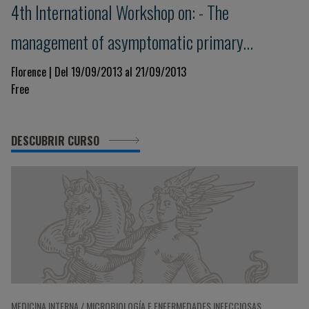
4th International Workshop on: - The
management of asymptomatic primary
hyperparathyroidism
Florence | Del 19/09/2013 al 21/09/2013
Free
DESCUBRIR CURSO
MEDICINA INTERNA / MICROBIOLOGÍA E ENFERMEDADES INFECCIOSAS