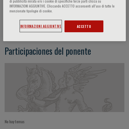
di pubblicità mirata e/o i cookie di specifiche terze parti clicca su
INFORMAZIONI AGGIUNTIVE. Cliccando ACCETTO acconsenti all’uso di tutte le
menzionate tipologie di cookie.
Arrigo Capitanio
INFORMAZIONI AGGIUNTIVE
ACCETTO
Participaciones del ponente
No hay temas