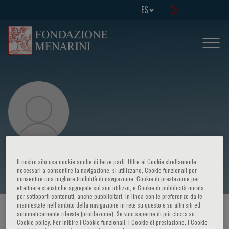
ES
Arrigo Capitanio
Il nostro sito usa cookie anche di terze parti. Oltre ai Cookie strettamente
necessari a consentire la navigazione, si utilizzano, Cookie funzionali per
consentire una migliore fruibilità di navigazione, Cookie di prestazione per
effettuare statistiche aggregate sul suo utilizzo, e Cookie di pubblicità mirata
per sottoporti contenuti, anche pubblicitari, in linea con le preferenze da te
manifestate nell‘ambito della navigazione in rete su questo e su altri siti ed
HOME PAGE
/
CURSOS Y EVENTOS
/
ORADOR
automaticamente rilevate (profilazione). Se vuoi saperne di più clicca su
Cookie policy. Per inibire i Cookie funzionali, i Cookie di prestazione, i Cookie