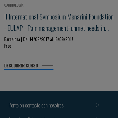
CARDIOLOGÍA
II International Symposium Menarini Foundation
- EULAP - Pain management: unmet needs in
acute pain
Barcelona | Del 14/09/2017 al 16/09/2017
Free
DESCUBRIR CURSO
Ponte en contacto con nosotros