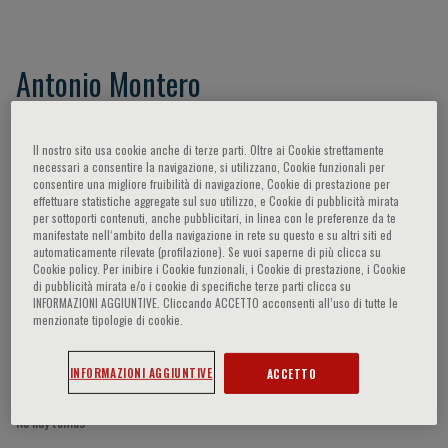
Antonio Montero
Il nostro sito usa cookie anche di terze parti. Oltre ai Cookie strettamente
Participaciones del ponente
necessari a consentire la navigazione, si utilizzano, Cookie funzionali per
consentire una migliore fruibilità di navigazione, Cookie di prestazione per
effettuare statistiche aggregate sul suo utilizzo, e Cookie di pubblicità mirata
per sottoporti contenuti, anche pubblicitari, in linea con le preferenze da te
manifestate nell‘ambito della navigazione in rete su questo e su altri siti ed
automaticamente rilevate (profilazione). Se vuoi saperne di più clicca su
Cookie policy. Per inibire i Cookie funzionali, i Cookie di prestazione, i Cookie
di pubblicità mirata e/o i cookie di specifiche terze parti clicca su
INFORMAZIONI AGGIUNTIVE. Cliccando ACCETTO acconsenti all’uso di tutte le
menzionate tipologie di cookie.
INFORMAZIONI AGGIUNTIVE
ACCETTO
No hay temas