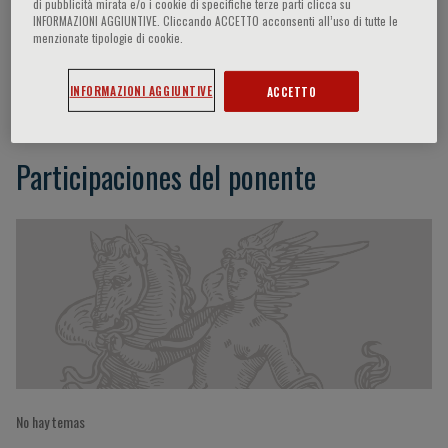
di pubblicità mirata e/o i cookie di specifiche terze parti clicca su
INFORMAZIONI AGGIUNTIVE. Cliccando ACCETTO acconsenti all’uso di tutte le
menzionate tipologie di cookie.
Andrea Frustaci
INFORMAZIONI AGGIUNTIVE
ACCETTO
Participaciones del ponente
No hay temas