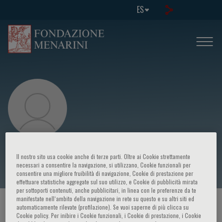
ES
Andrea Frustaci
Il nostro sito usa cookie anche di terze parti. Oltre ai Cookie strettamente
necessari a consentire la navigazione, si utilizzano, Cookie funzionali per
consentire una migliore fruibilità di navigazione, Cookie di prestazione per
effettuare statistiche aggregate sul suo utilizzo, e Cookie di pubblicità mirata
per sottoporti contenuti, anche pubblicitari, in linea con le preferenze da te
manifestate nell‘ambito della navigazione in rete su questo e su altri siti ed
HOME PAGE
/
CURSOS Y EVENTOS
/
ORADOR
automaticamente rilevate (profilazione). Se vuoi saperne di più clicca su
Cookie policy. Per inibire i Cookie funzionali, i Cookie di prestazione, i Cookie