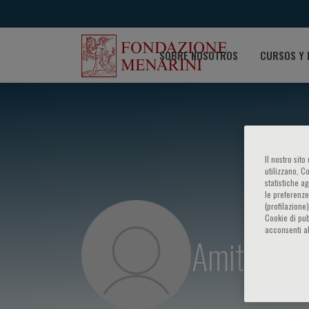
SOBRE NOSOTROS
CURSOS Y 
Il nostro sit
utilizzano, C
statistiche a
le preferenze
(profilazione
Cookie di pub
acconsenti al
Amit Lahot