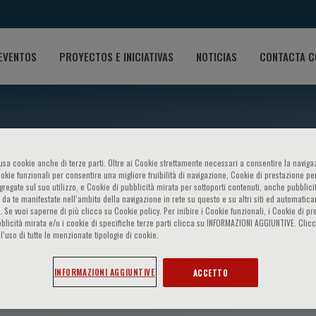
EVENTOS
PROYECTOS E INICIATIVAS
NOTICIAS
CONTACTA C
o usa cookie anche di terze parti. Oltre ai Cookie strettamente necessari a consentire la navigaz
ookie funzionali per consentire una migliore fruibilità di navigazione, Cookie di prestazione per
ggregate sul suo utilizzo, e Cookie di pubblicità mirata per sottoporti contenuti, anche pubblicit
 da te manifestate nell‘ambito della navigazione in rete su questo e su altri siti ed automatic
). Se vuoi saperne di più clicca su Cookie policy. Per inibire i Cookie funzionali, i Cookie di pr
blicità mirata e/o i cookie di specifiche terze parti clicca su INFORMAZIONI AGGIUNTIVE. Cl
l’uso di tutte le menzionate tipologie di cookie.
i
INFORMAZIONI AGGIUNTIVE
ACCETTO