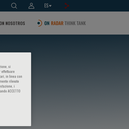
ES
ON NOSOTROS
ione, si
 effettuare
ari, in linea con
amente rilevate
estazione, i
iccando ACCETTO