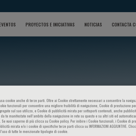
EVENTOS
PROYECTOS E INICIATIVAS
NOTICIAS
CONTACTA C
o usa cookie anche di terze parti. Oltre ai Cookie strettamente necessari a consentire la navigaz
ggero Galassi
ookie funzionali per consentire una migliore fruibilità di navigazione, Cookie di prestazione per
ggregate sul suo utilizzo, e Cookie di pubblicità mirata per sottoporti contenuti, anche pubblicit
 da te manifestate nell‘ambito della navigazione in rete su questo e su altri siti ed automatic
). Se vuoi saperne di più clicca su Cookie policy. Per inibire i Cookie funzionali, i Cookie di pr
blicità mirata e/o i cookie di specifiche terze parti clicca su INFORMAZIONI AGGIUNTIVE. Cl
l’uso di tutte le menzionate tipologie di cookie.