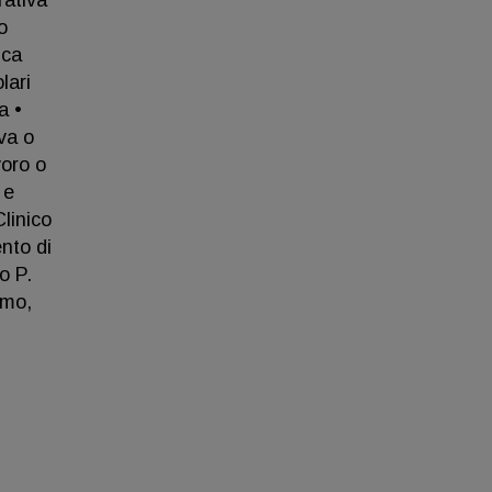
rativa
o
ica
lari
a •
va o
voro o
 e
Clinico
nto di
o P.
rmo,