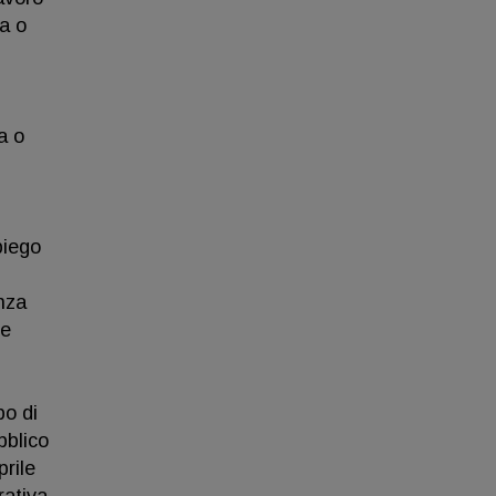
va o
a o
piego
nza
ne
po di
bblico
rile