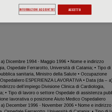
INFORMAZIONI AGGIUNTIVE
ACCETTO
 Dicembre 1994 - Maggio 1996 • Nome e indirizzo
gia, Ospedale Ferrarotto, Università di Catania; • Tipo di
ubblica sanitaria, Ministro della Salute • Occupazione
co Ospedaliero ESPERIENZA LAVORATIVA • Data (da – a
rizzo dell’impiego Divisione Clinica di Cardiologia,
a; • Tipo di lavoro o settore Ospedale di assistenza pub
zione lavorativa o posizione Aiuto Medico Ospedaliero
) December 1996 - November 2006 • Nome e indirizzo
ia, Ospedale Ferrarotto, Università di Catania; • Tipo di 