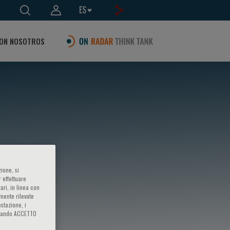
ES
ON NOSOTROS
ione, si
 effettuare
ari, in linea con
amente rilevate
estazione, i
iccando ACCETTO