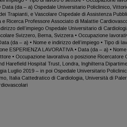
ll’impiego • Tipo di lavoro o settore • Occupazione lavo
a (da – a) Ospedale Universitario Policlinico, Vittori
ei Trapianti, e Vascolare Ospedale di Assistenza Pubbl
tà e Ricerca Professore Associato di Malattie Cardiovasco
irizzo dell’impiego Ospedale Universitario di Cardiologi
scolare Svizzero, Berna, Svizzera • Occupazione lavorati
(da – a) • Nome e indirizzo dell’impiego • Tipo di la
sizione ESPERIENZA LAVORATIVA • Data (da – a) • Nome
settore • Occupazione lavorativa o posizione Ricercatore 
 Harefield Hospital Trust, Londra, Inghilterra Dipartime
ia Luglio 2019 – in poi Ospedale Universitario Policlinic
 Italia Cattedratico di Cardiologia, Università di Pale
rdiovascolari