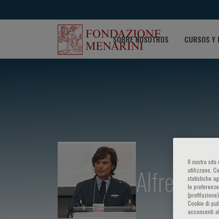
SOBRE NOSOTROS
CURSOS Y 
Il nostro sit
Alfredo Ru
utilizzano, C
statistiche a
le preferenze
(profilazione
Cookie di pub
acconsenti al