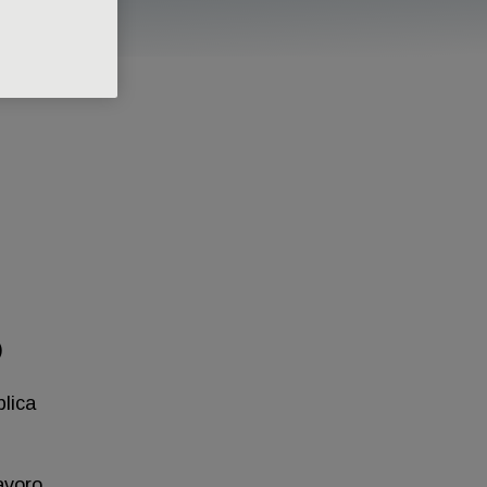
)
blica
lavoro