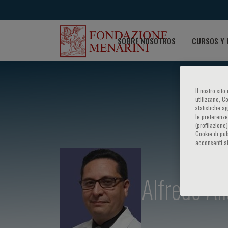
SOBRE NOSOTROS
CURSOS Y 
Il nostro sit
utilizzano, C
statistiche a
le preferenze
(profilazione
Cookie di pub
acconsenti al
Alfredo Al