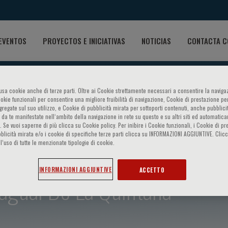
EVENTOS
PROYECTOS E INICIATIVAS
NOTICIAS
CONTACTA C
o usa cookie anche di terze parti. Oltre ai Cookie strettamente necessari a consentire la navigaz
ookie funzionali per consentire una migliore fruibilità di navigazione, Cookie di prestazione per
ggregate sul suo utilizzo, e Cookie di pubblicità mirata per sottoporti contenuti, anche pubblicit
 da te manifestate nell‘ambito della navigazione in rete su questo e su altri siti ed automatic
). Se vuoi saperne di più clicca su Cookie policy. Per inibire i Cookie funzionali, i Cookie di pr
blicità mirata e/o i cookie di specifiche terze parti clicca su INFORMAZIONI AGGIUNTIVE. Cl
l’uso di tutte le menzionate tipologie di cookie.
INFORMAZIONI AGGIUNTIVE
ACCETTO
lagual De La Quintana