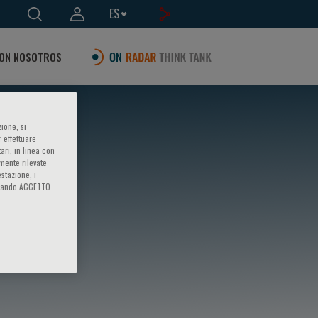
ES
ON NOSOTROS
ione, si
 effettuare
ari, in linea con
amente rilevate
estazione, i
iccando ACCETTO