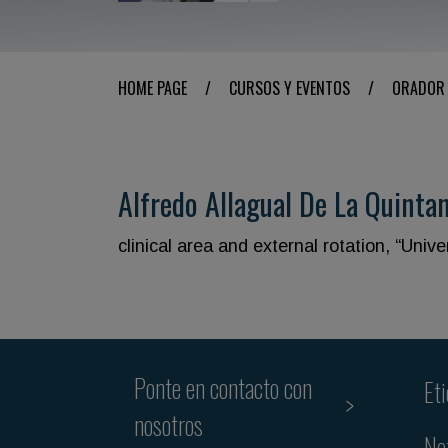
HOME PAGE
/
CURSOS Y EVENTOS
/
ORADOR
Alfredo Allagual De La Quinta
clinical area and external rotation, “Univ
Ponte en contacto con
Et
nosotros
Ne