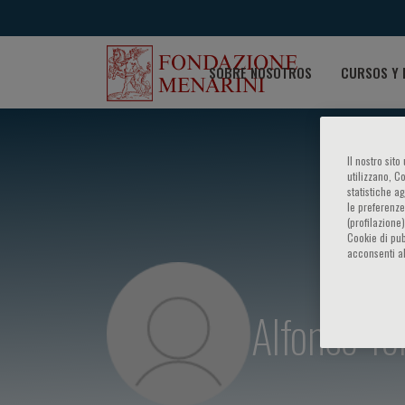
SOBRE NOSOTROS
CURSOS Y 
Il nostro sit
utilizzano, C
statistiche a
le preferenze
(profilazione
Cookie di pub
acconsenti al
Alfonso Tor