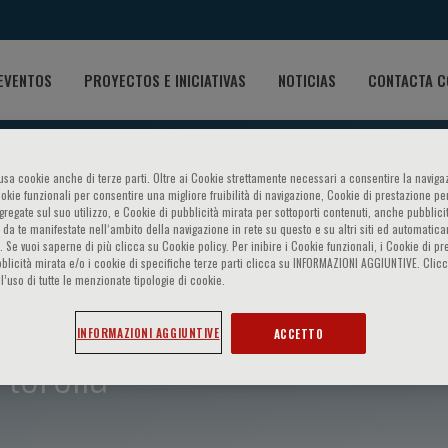
EVENTOS
PROYECTOS E INICIATIVAS
NOTICIAS
CONTACTA C
o usa cookie anche di terze parti. Oltre ai Cookie strettamente necessari a consentire la navigaz
ookie funzionali per consentire una migliore fruibilità di navigazione, Cookie di prestazione per
ggregate sul suo utilizzo, e Cookie di pubblicità mirata per sottoporti contenuti, anche pubblicit
 da te manifestate nell‘ambito della navigazione in rete su questo e su altri siti ed automatic
). Se vuoi saperne di più clicca su Cookie policy. Per inibire i Cookie funzionali, i Cookie di pr
blicità mirata e/o i cookie di specifiche terze parti clicca su INFORMAZIONI AGGIUNTIVE. Cl
l’uso di tutte le menzionate tipologie di cookie.
INFORMAZIONI AGGIUNTIVE
ACCETTO
torella