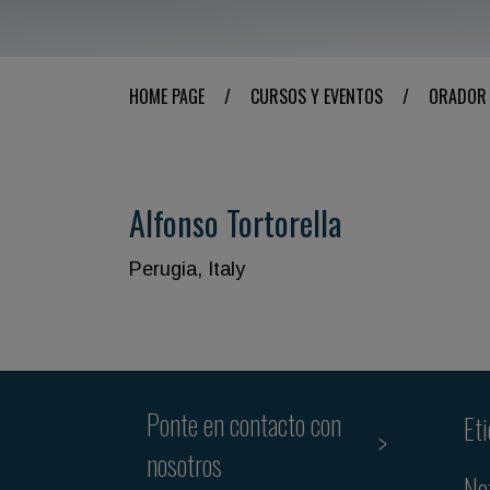
HOME PAGE
/
CURSOS Y EVENTOS
/
ORADOR
Alfonso Tortorella
Perugia, Italy
Ponte en contacto con
Et
nosotros
Ne