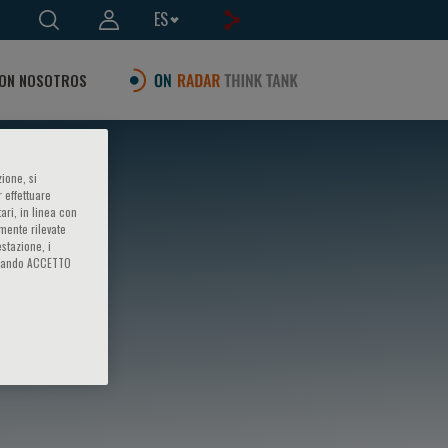
ES
ON NOSOTROS
ione, si
 effettuare
ari, in linea con
amente rilevate
estazione, i
iccando ACCETTO