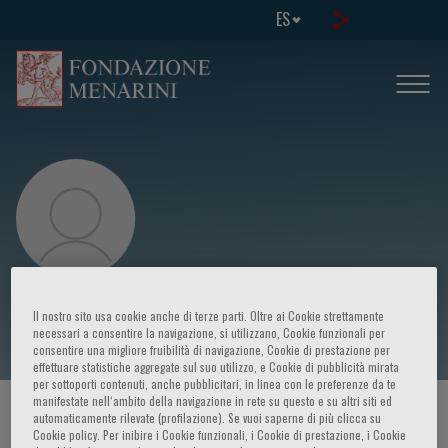
ES
Adrian M. Kynaston Thomas
Il nostro sito usa cookie anche di terze parti. Oltre ai Cookie strettamente
necessari a consentire la navigazione, si utilizzano, Cookie funzionali per
consentire una migliore fruibilità di navigazione, Cookie di prestazione per
effettuare statistiche aggregate sul suo utilizzo, e Cookie di pubblicità mirata
per sottoporti contenuti, anche pubblicitari, in linea con le preferenze da te
manifestate nell‘ambito della navigazione in rete su questo e su altri siti ed
HOME PAGE
/
CURSOS Y EVENTOS
/
ORADOR
automaticamente rilevate (profilazione). Se vuoi saperne di più clicca su
Cookie policy. Per inibire i Cookie funzionali, i Cookie di prestazione, i Cookie