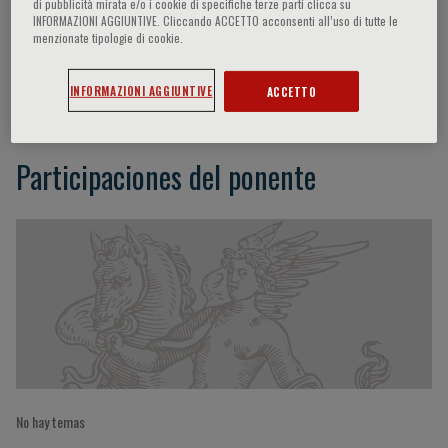
di pubblicità mirata e/o i cookie di specifiche terze parti clicca su
INFORMAZIONI AGGIUNTIVE. Cliccando ACCETTO acconsenti all’uso di tutte le
menzionate tipologie di cookie.
Adrian M. Kynaston Thomas
INFORMAZIONI AGGIUNTIVE
ACCETTO
Participaciones del ponente
No hay temas