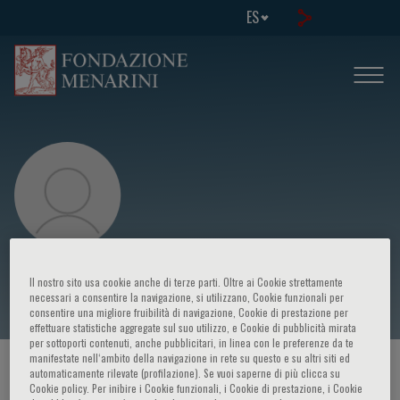
ES
A. Ruzzenente
Il nostro sito usa cookie anche di terze parti. Oltre ai Cookie strettamente
necessari a consentire la navigazione, si utilizzano, Cookie funzionali per
consentire una migliore fruibilità di navigazione, Cookie di prestazione per
effettuare statistiche aggregate sul suo utilizzo, e Cookie di pubblicità mirata
per sottoporti contenuti, anche pubblicitari, in linea con le preferenze da te
manifestate nell‘ambito della navigazione in rete su questo e su altri siti ed
HOME PAGE
/
CURSOS Y EVENTOS
/
ORADOR
automaticamente rilevate (profilazione). Se vuoi saperne di più clicca su
Cookie policy. Per inibire i Cookie funzionali, i Cookie di prestazione, i Cookie