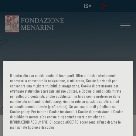
ES
Il nostro sito usa cookie anche di terze parti. Oltre ai Cookie strettamente
XLIV Corso di aggiornamento
necessari a consentire la navigazione, si utilizzano, Cookie funzionali per
consentire una migliore fruibilità di navigazione, Cookie di prestazione per
effettuare statistiche aggregate sul suo utilizzo, e Cookie di pubblicità mirata
Alterazioni congenite ed acquisite
per sottoporti contenuti, anche pubblicitari, in linea con le preferenze da te
manifestate nell‘ambito della navigazione in rete su questo e su altri siti ed
automaticamente rilevate (profilazione). Se vuoi saperne di più clicca su
Cookie policy. Per inibire i Cookie funzionali, i Cookie di prestazione, i Cookie
di pubblicità mirata e/o i cookie di specifiche terze parti clicca su
INFORMAZIONI AGGIUNTIVE. Cliccando ACCETTO acconsenti all’uso di tutte le
HOME PAGE
/
CURSOS Y EVENTOS
/
INFORMACION EVENTO
menzionate tipologie di cookie.