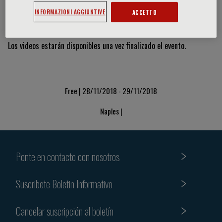
INFORMAZIONI AGGIUNTIVE
ACCETTO
Vídeos y diapositivas
Los videos estarán disponibles una vez finalizado el evento.
Free | 28/11/2018 - 29/11/2018
Naples |
Ponte en contacto con nosotros
Suscribete Boletin Informativo
Cancelar suscripción al boletín