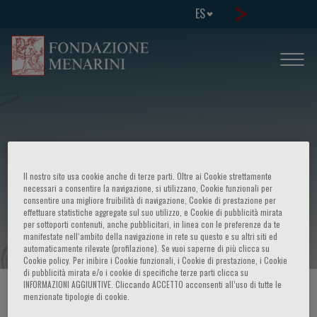
ES
X Corso di aggiornamento - Alterazioni
Il nostro sito usa cookie anche di terze parti. Oltre ai Cookie strettamente
congenite ed acquisite della
necessari a consentire la navigazione, si utilizzano, Cookie funzionali per
consentire una migliore fruibilità di navigazione, Cookie di prestazione per
effettuare statistiche aggregate sul suo utilizzo, e Cookie di pubblicità mirata
coagulazione: metodi di studio
per sottoporti contenuti, anche pubblicitari, in linea con le preferenze da te
manifestate nell‘ambito della navigazione in rete su questo e su altri siti ed
automaticamente rilevate (profilazione). Se vuoi saperne di più clicca su
Cookie policy. Per inibire i Cookie funzionali, i Cookie di prestazione, i Cookie
di pubblicità mirata e/o i cookie di specifiche terze parti clicca su
INFORMAZIONI AGGIUNTIVE. Cliccando ACCETTO acconsenti all’uso di tutte le
HOME PAGE
/
CURSOS Y EVENTOS
/
INFORMACION EVENTO
menzionate tipologie di cookie.