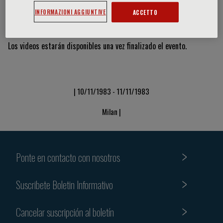
INFORMAZIONI AGGIUNTIVE
ACCETTO
Vídeos y diapositivas
Los videos estarán disponibles una vez finalizado el evento.
| 10/11/1983 - 11/11/1983
Milan |
Ponte en contacto con nosotros
Suscribete Boletin Informativo
Cancelar suscripción al boletín