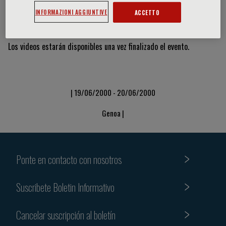
INFORMAZIONI AGGIUNTIVE
ACCETTO
Vídeos y diapositivas
Los videos estarán disponibles una vez finalizado el evento.
| 19/06/2000 - 20/06/2000
Genoa |
Ponte en contacto con nosotros
Suscribete Boletin Informativo
Cancelar suscripción al boletín