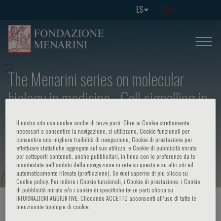
ES
The Menarini series on molecular
biology in medicine - Cell signalling in
the immune system: receptors,
Il nostro sito usa cookie anche di terze parti. Oltre ai Cookie strettamente
coreceptors and cytokines (from basic
necessari a consentire la navigazione, si utilizzano, Cookie funzionali per
consentire una migliore fruibilità di navigazione, Cookie di prestazione per
effettuare statistiche aggregate sul suo utilizzo, e Cookie di pubblicità mirata
to clinic)
per sottoporti contenuti, anche pubblicitari, in linea con le preferenze da te
manifestate nell‘ambito della navigazione in rete su questo e su altri siti ed
automaticamente rilevate (profilazione). Se vuoi saperne di più clicca su
Cookie policy. Per inibire i Cookie funzionali, i Cookie di prestazione, i Cookie
di pubblicità mirata e/o i cookie di specifiche terze parti clicca su
INFORMAZIONI AGGIUNTIVE. Cliccando ACCETTO acconsenti all’uso di tutte le
HOME PAGE
/
CURSOS Y EVENTOS
/
INFORMACION EVENTO
menzionate tipologie di cookie.