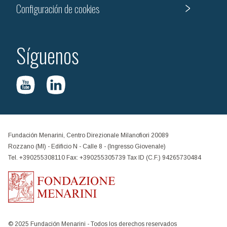
Configuración de cookies
Síguenos
Fundación Menarini, Centro Direzionale Milanofiori 20089
Rozzano (MI) - Edificio N - Calle 8 - (Ingresso Giovenale)
Tel. +390255308110 Fax: +390255305739 Tax ID (C.F.) 94265730484
© 2025 Fundación Menarini - Todos los derechos reservados