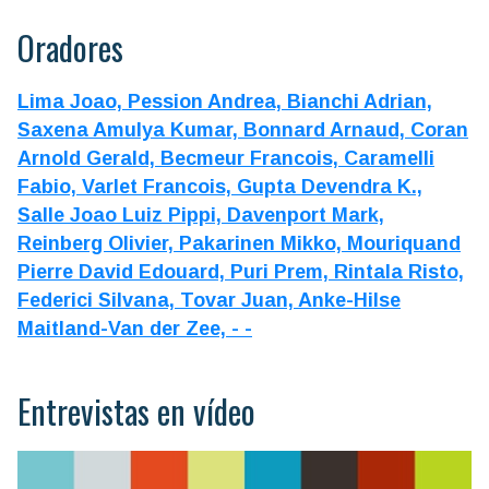
Oradores
Lima Joao,
Pession Andrea,
Bianchi Adrian,
Saxena Amulya Kumar,
Bonnard Arnaud,
Coran
Arnold Gerald,
Becmeur Francois,
Caramelli
Fabio,
Varlet Francois,
Gupta Devendra K.,
Salle Joao Luiz Pippi,
Davenport Mark,
Reinberg Olivier,
Pakarinen Mikko,
Mouriquand
Pierre David Edouard,
Puri Prem,
Rintala Risto,
Federici Silvana,
Tovar Juan,
Anke-Hilse
Maitland-Van der Zee,
- -
Entrevistas en vídeo