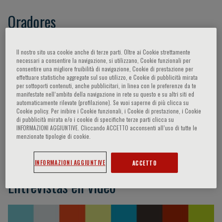
Oradores
Bacigalupo Andrea,
Rambaldi Alessandro,
Il nostro sito usa cookie anche di terze parti. Oltre ai Cookie strettamente
Barbui Tiziano,
Lo Coco Francesco,
Mantovani
necessari a consentire la navigazione, si utilizzano, Cookie funzionali per
consentire una migliore fruibilità di navigazione, Cookie di prestazione per
Alberto,
Stathis Anastasios,
Cuneo Antonio,
effettuare statistiche aggregate sul suo utilizzo, e Cookie di pubblicità mirata
Hallek Michael,
Hehlmann Rüdiger,
Hoelzer
per sottoporti contenuti, anche pubblicitari, in linea con le preferenze da te
manifestate nell‘ambito della navigazione in rete su questo e su altri siti ed
Dieter,
Lister Andrew,
Scarfo Lydia,
Ghielmini
automaticamente rilevate (profilazione). Se vuoi saperne di più clicca su
Michele,
Corradini Paolo,
Russell Nigel,
Cookie policy. Per inibire i Cookie funzionali, i Cookie di prestazione, i Cookie
di pubblicità mirata e/o i cookie di specifiche terze parti clicca su
Montoto Silvia,
Rosti Gianantonio,
Boccadoro
INFORMAZIONI AGGIUNTIVE. Cliccando ACCETTO acconsenti all’uso di tutte le
Mario,
Cavo Michele,
Bassan Renato,
Gale
menzionate tipologie di cookie.
Robert Peter,
Foà Roberto
INFORMAZIONI AGGIUNTIVE
ACCETTO
Entrevistas en vídeo