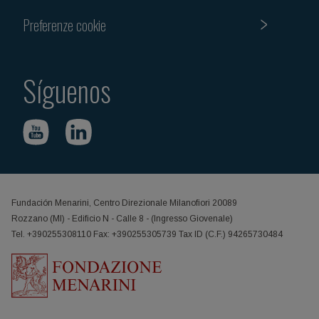
Preferenze cookie
Síguenos
Fundación Menarini, Centro Direzionale Milanofiori 20089
Rozzano (MI) - Edificio N - Calle 8 - (Ingresso Giovenale)
Tel. +390255308110 Fax: +390255305739 Tax ID (C.F.) 94265730484