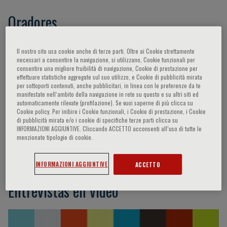
Oradores
Camm Alan John,
Elliott Perry M.,
Cappato
Il nostro sito usa cookie anche di terze parti. Oltre ai Cookie strettamente
necessari a consentire la navigazione, si utilizzano, Cookie funzionali per
Riccardo,
Schwartz Peter,
Casini Alessandro,
consentire una migliore fruibilità di navigazione, Cookie di prestazione per
Bax Jeroen J.,
Corrado Domenico,
- -,
Crotti
effettuare statistiche aggregate sul suo utilizzo, e Cookie di pubblicità mirata
per sottoporti contenuti, anche pubblicitari, in linea con le preferenze da te
Lia,
Hohnloser Stefan,
Rudy Yoram,
Jouven
manifestate nell‘ambito della navigazione in rete su questo e su altri siti ed
Xavier,
Chugh Sumeet S.,
Shenasa Mohammad,
automaticamente rilevate (profilazione). Se vuoi saperne di più clicca su
Cookie policy. Per inibire i Cookie funzionali, i Cookie di prestazione, i Cookie
Gnecchi Massimiliano,
Tfelt-Hansen Jacob,
di pubblicità mirata e/o i cookie di specifiche terze parti clicca su
Buxton Alfred E.,
Bauer Axel,
Kaab Stefan,
INFORMAZIONI AGGIUNTIVE. Cliccando ACCETTO acconsenti all’uso di tutte le
menzionate tipologie di cookie.
Kautzner Josef,
Wilde Arthur A.M.,
Corrado
Domenico,
Dagres Nikolaos
INFORMAZIONI AGGIUNTIVE
ACCETTO
Entrevistas en vídeo