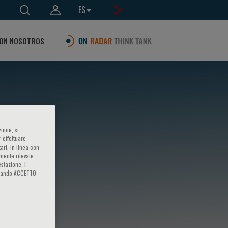
ES
ON NOSOTROS
ione, si
 effettuare
ari, in linea con
ical
amente rilevate
estazione, i
iccando ACCETTO