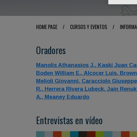
HOME PAGE
/
CURSOS Y EVENTOS
/
INFORMA
Oradores
Manolis Athanasios J.,
Kaski Juan Ca
Boden William E.,
Alcocer Luis,
Brown
Melioli Giovanni,
Caracciolo Giusepp
R.,
Herrera Rivera Lubeck,
Jain Renu
A.,
Meaney Eduardo
Entrevistas en vídeo