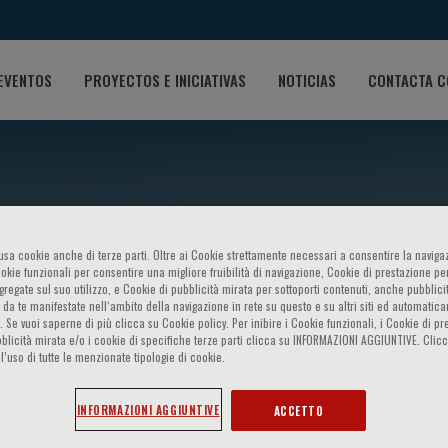
EVENTOS
PROYECTOS E INICIATIVAS
NOTICIAS
CONTACTA C
o usa cookie anche di terze parti. Oltre ai Cookie strettamente necessari a consentire la navigaz
ookie funzionali per consentire una migliore fruibilità di navigazione, Cookie di prestazione per
ggregate sul suo utilizzo, e Cookie di pubblicità mirata per sottoporti contenuti, anche pubblicit
ogy 2018 Update for the Clin
 da te manifestate nell‘ambito della navigazione in rete su questo e su altri siti ed automatic
). Se vuoi saperne di più clicca su Cookie policy. Per inibire i Cookie funzionali, i Cookie di pr
blicità mirata e/o i cookie di specifiche terze parti clicca su INFORMAZIONI AGGIUNTIVE. Cl
l’uso di tutte le menzionate tipologie di cookie.
t
INFORMAZIONI AGGIUNTIVE
ACCETTO