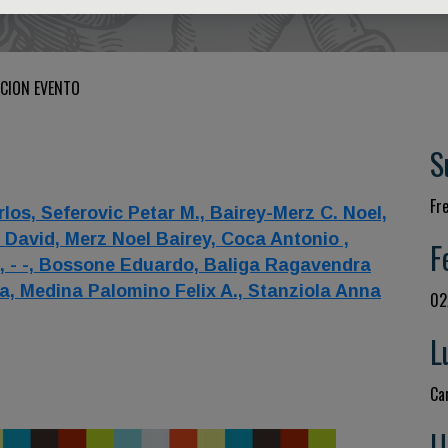
CION EVENTO
S
Fr
rlos,
Seferovic Petar M.,
Bairey-Merz C. Noel,
 David,
Merz Noel Bairey,
Coca Antonio ,
F
e,
- -,
Bossone Eduardo,
Baliga Ragavendra
ka,
Medina Palomino Felix A.,
Stanziola Anna
02
L
Ca
U