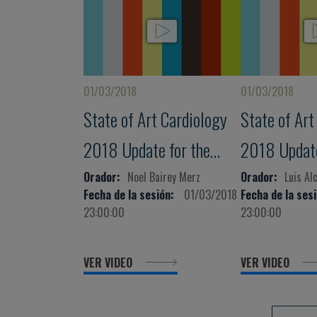
01/03/2018
01/03/2018
State of Art Cardiology
State of Art
2018 Update for the
2018 Update
Clinical
Clinical
Orador:
Noel Bairey Merz
Orador:
Luis Al
Fecha de la sesión:
01/03/2018
Fecha de la sesi
Cardiologist/Internist
Cardiologist
23:00:00
23:00:00
VER VIDEO
VER VIDEO