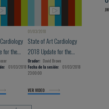
JW
01/03/2018
 Cardiology
State of Art Cardiology
 for the
2018 Update for the
Clinical
cocer
Orador:
David Brown
ón:
01/03/2018
Fecha de la sesión:
01/03/2018
/Internist
Cardiologist/Internist
23:00:00
VER VIDEO