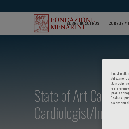
SOBRE NOSOTROS
CURSOS Y 
Il nostro sit
utilizzano, C
statistiche a
State of Art Cardiol
le preferenze
(profilazione
Cookie di pub
acconsenti al
Cardiologist/Internis