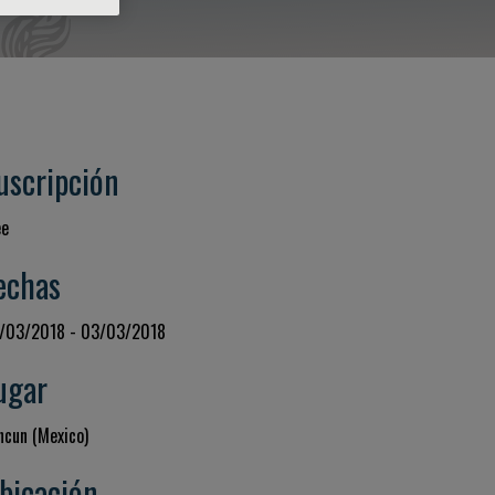
uscripción
ee
echas
/03/2018 - 03/03/2018
ugar
ncun (Mexico)
bicación