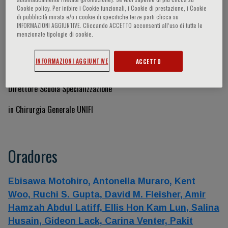
Cookie policy. Per inibire i Cookie funzionali, i Cookie di prestazione, i Cookie
Coordinador del programa científico
di pubblicità mirata e/o i cookie di specifiche terze parti clicca su
INFORMAZIONI AGGIUNTIVE. Cliccando ACCETTO acconsenti all’uso di tutte le
menzionate tipologie di cookie.
PRESIDENTE DEL CONVEGNO
INFORMAZIONI AGGIUNTIVE
ACCETTO
Prof. Gian Luca Grazi
Direttore Scuola Specializzazione
in Chirurgia Generale UNIFI
Oradores
Ebisawa Motohiro,
Antonella Muraro,
Kent
Woo,
Ruchi S. Gupta,
David M. Fleisher,
Amir
Hamzah Abdul Latiff,
Ellis Hon Kam Lun,
Salina
Husain,
Gideon Lack,
Carina Venter,
Pakit