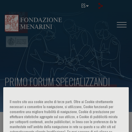
ES
PRIMO FORUM SPECIALIZZANDI
CHIRURGIA GENERALE - UNIFI
Il nostro sito usa cookie anche di terze parti. Oltre ai Cookie strettamente
necessari a consentire la navigazione, si utilizzano, Cookie funzionali per
consentire una migliore fruibilità di navigazione, Cookie di prestazione per
effettuare statistiche aggregate sul suo utilizzo, e Cookie di pubblicità mirata
HOME PAGE
/
CURSOS Y EVENTOS
/
INFORMACION EVENTO
per sottoporti contenuti, anche pubblicitari, in linea con le preferenze da te
manifestate nell‘ambito della navigazione in rete su questo e su altri siti ed
automaticamente rilevate (profilazione). Se vuoi saperne di più clicca su