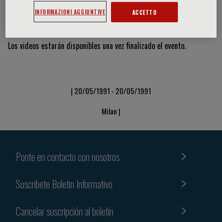
INFORMAZIONI AGGIUNTIVE
ACCETTO
Vídeos y diapositivas
Los videos estarán disponibles una vez finalizado el evento.
| 20/05/1991 - 20/05/1991
Milan |
Ponte en contacto con nosotros
Suscribete Boletin Informativo
Cancelar suscripción al boletín