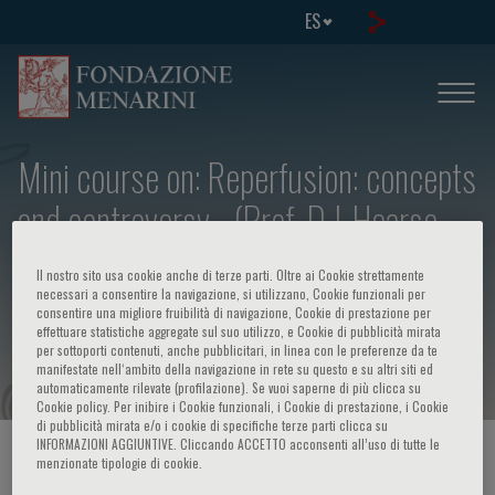
ES
Mini course on: Reperfusion: concepts
and controversy - (Prof. D.J. Hearse,
Cardiovascular Research, Rayne
Il nostro sito usa cookie anche di terze parti. Oltre ai Cookie strettamente
Institute, St. Thomas' Hospital, London,
necessari a consentire la navigazione, si utilizzano, Cookie funzionali per
consentire una migliore fruibilità di navigazione, Cookie di prestazione per
effettuare statistiche aggregate sul suo utilizzo, e Cookie di pubblicità mirata
U.K.)
per sottoporti contenuti, anche pubblicitari, in linea con le preferenze da te
manifestate nell‘ambito della navigazione in rete su questo e su altri siti ed
automaticamente rilevate (profilazione). Se vuoi saperne di più clicca su
Cookie policy. Per inibire i Cookie funzionali, i Cookie di prestazione, i Cookie
di pubblicità mirata e/o i cookie di specifiche terze parti clicca su
INFORMAZIONI AGGIUNTIVE. Cliccando ACCETTO acconsenti all’uso di tutte le
HOME PAGE
/
CURSOS Y EVENTOS
/
INFORMACION EVENTO
menzionate tipologie di cookie.