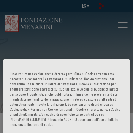
ES
Il nostro sito usa cookie anche di terze parti. Oltre ai Cookie strettamente
necessari a consentire la navigazione, si utilizzano, Cookie funzionali per
consentire una migliore fruibilità di navigazione, Cookie di prestazione per
effettuare statistiche aggregate sul suo utilizzo, e Cookie di pubblicità mirata
Milan Cardiology 2012
per sottoporti contenuti, anche pubblicitari, in linea con le preferenze da te
manifestate nell‘ambito della navigazione in rete su questo e su altri siti ed
automaticamente rilevate (profilazione). Se vuoi saperne di più clicca su
Cookie policy. Per inibire i Cookie funzionali, i Cookie di prestazione, i Cookie
di pubblicità mirata e/o i cookie di specifiche terze parti clicca su
INFORMAZIONI AGGIUNTIVE. Cliccando ACCETTO acconsenti all’uso di tutte le
HOME PAGE
/
CURSOS Y EVENTOS
/
INFORMACION EVENTO
menzionate tipologie di cookie.