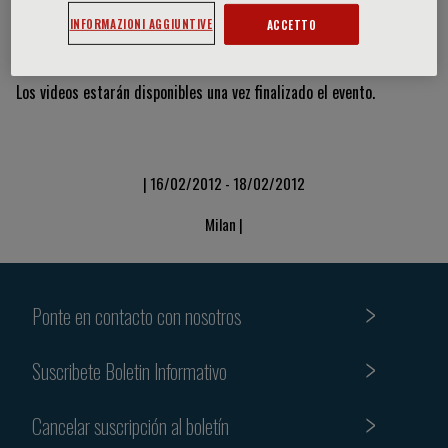
INFORMAZIONI AGGIUNTIVE
ACCETTO
Vídeos y diapositivas
Los videos estarán disponibles una vez finalizado el evento.
| 16/02/2012 - 18/02/2012
Milan |
Ponte en contacto con nosotros
Suscribete Boletin Informativo
Cancelar suscripción al boletín