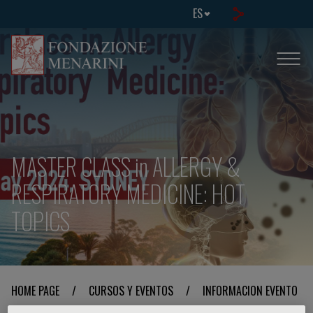
ES
MASTER CLASS in ALLERGY &
RESPIRATORY MEDICINE: HOT
TOPICS
HOME PAGE
/
CURSOS Y EVENTOS
/
INFORMACION EVENTO