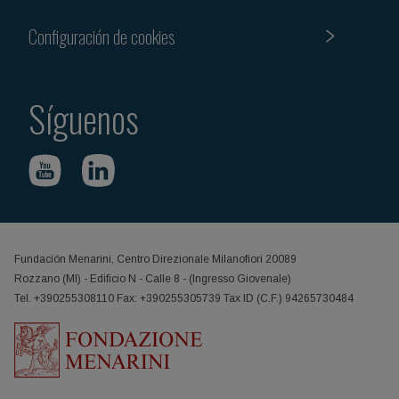
Configuración de cookies
Síguenos
Fundación Menarini, Centro Direzionale Milanofiori 20089
Rozzano (MI) - Edificio N - Calle 8 - (Ingresso Giovenale)
Tel. +390255308110 Fax: +390255305739 Tax ID (C.F.) 94265730484