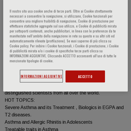
Información del evento
Il nostro sito usa cookie anche di terze parti. Oltre ai Cookie strettamente
necessari a consentire la navigazione, si utilizzano, Cookie funzionali per
consentire una migliore fruibilità di navigazione, Cookie di prestazione per
effettuare statistiche aggregate sul suo utilizzo, e Cookie di pubblicità mirata
Dear Colleagues,
per sottoporti contenuti, anche pubblicitari, in linea con le preferenze da te
We are very please to welcome you to the
manifestate nell‘ambito della navigazione in rete su questo e su altri siti ed
automaticamente rilevate (profilazione). Se vuoi saperne di più clicca su
MASTER CLASS in ALLERGY & RESPIRATORY
Cookie policy. Per inibire i Cookie funzionali, i Cookie di prestazione, i Cookie
MEDICINE:HOT TOPICS
di pubblicità mirata e/o i cookie di specifiche terze parti clicca su
INFORMAZIONI AGGIUNTIVE. Cliccando ACCETTO acconsenti all’uso di tutte le
held in Sydney May 2& 3, 2024
menzionate tipologie di cookie.
The fil rouge of the meeting will be Allergy & Respiratory
Medicine that is the main
INFORMAZIONI AGGIUNTIVE
ACCETTO
theme which embraces sessions, lectures, and symposia,
with participation of
distinguished scientists from all over the world.
HOT TOPICS:
Severe Asthma and its Treatment , Biologics in EGPA and
T2 diseases.
Asthma and Allergic Rhinitis in Adolescents
Treatable traits in Asthma