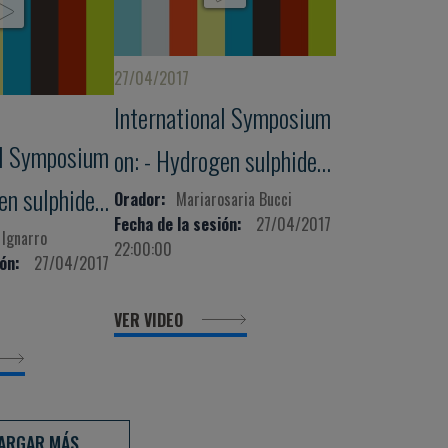
27/04/2017
International Symposium
al Symposium
on: - Hydrogen sulphide
en sulphide
and nitric oxide in health
Orador:
Mariarosaria Bucci
Fecha de la sesión:
27/04/2017
ide in health
. Ignarro
and disease
22:00:00
ón:
27/04/2017
VER VIDEO
ARGAR MÁS