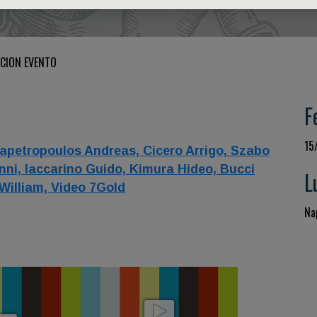
CION EVENTO
F
15
apetropoulos Andreas,
Cicero Arrigo,
Szabo
nni,
Iaccarino Guido,
Kimura Hideo,
Bucci
L
William,
Video 7Gold
Nap