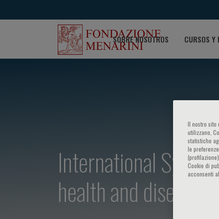
SOBRE NOSOTROS
CURSOS Y 
Il nostro sit
utilizzano, C
statistiche a
International Sympos
le preferenze
(profilazione
Cookie di pub
acconsenti al
health and disease