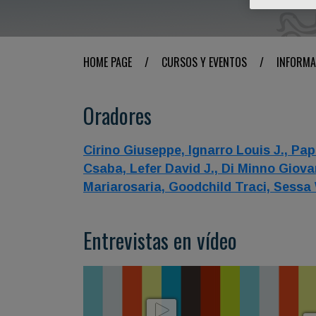
HOME PAGE
/
CURSOS Y EVENTOS
/
INFORMA
Oradores
Cirino Giuseppe,
Ignarro Louis J.,
Pap
Csaba,
Lefer David J.,
Di Minno Giova
Mariarosaria,
Goodchild Traci,
Sessa 
Entrevistas en vídeo