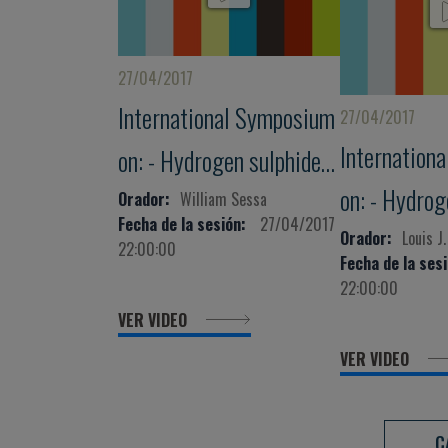
27/04/2017
International Symposium
27/04/2017
Internation
on: - Hydrogen sulphide
on: - Hydrog
and nitric oxide in health
Orador:
William Sessa
Fecha de la sesión:
27/04/2017
and nitric ox
Orador:
Louis J
and disease
22:00:00
Fecha de la sesi
and disease
22:00:00
VER VIDEO
VER VIDEO
C