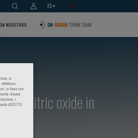
ES
ON NOSOTROS
ione, si
 effettuare
ari, in linea con
and nitric oxide in
amente rilevate
estazione, i
iccando ACCETTO