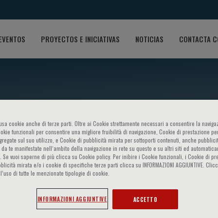
EVENTOS
PROYECTOS E INICIATIVAS
NOTICIAS
CONTACTA C
o usa cookie anche di terze parti. Oltre ai Cookie strettamente necessari a consentire la navigaz
ookie funzionali per consentire una migliore fruibilità di navigazione, Cookie di prestazione per
ggregate sul suo utilizzo, e Cookie di pubblicità mirata per sottoporti contenuti, anche pubblicit
ium on: - Hydrogen sulphide 
 da te manifestate nell‘ambito della navigazione in rete su questo e su altri siti ed automatic
). Se vuoi saperne di più clicca su Cookie policy. Per inibire i Cookie funzionali, i Cookie di pr
blicità mirata e/o i cookie di specifiche terze parti clicca su INFORMAZIONI AGGIUNTIVE. Cl
l’uso di tutte le menzionate tipologie di cookie.
INFORMAZIONI AGGIUNTIVE
ACCETTO