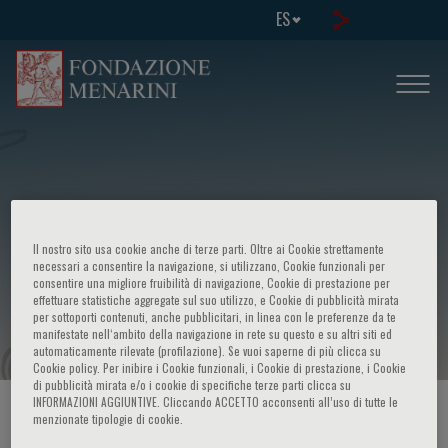
ES
I Convegno nazionale - Divisione di
Il nostro sito usa cookie anche di terze parti. Oltre ai Cookie strettamente
chimica farmaceutica della societa'
necessari a consentire la navigazione, si utilizzano, Cookie funzionali per
consentire una migliore fruibilità di navigazione, Cookie di prestazione per
effettuare statistiche aggregate sul suo utilizzo, e Cookie di pubblicità mirata
chimica italiana
per sottoporti contenuti, anche pubblicitari, in linea con le preferenze da te
manifestate nell‘ambito della navigazione in rete su questo e su altri siti ed
automaticamente rilevate (profilazione). Se vuoi saperne di più clicca su
Cookie policy. Per inibire i Cookie funzionali, i Cookie di prestazione, i Cookie
di pubblicità mirata e/o i cookie di specifiche terze parti clicca su
INFORMAZIONI AGGIUNTIVE. Cliccando ACCETTO acconsenti all’uso di tutte le
HOME PAGE
/
CURSOS Y EVENTOS
/
INFORMACION EVENTO
menzionate tipologie di cookie.