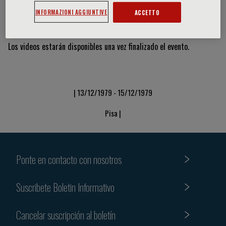
INFORMAZIONI AGGIUNTIVE
ACCETTO
Vídeos y diapositivas
Los videos estarán disponibles una vez finalizado el evento.
| 13/12/1979 - 15/12/1979
Pisa |
Ponte en contacto con nosotros
Suscribete Boletin Informativo
Cancelar suscripción al boletín