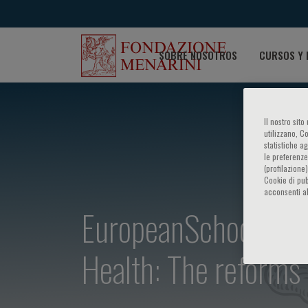
SOBRE NOSOTROS
CURSOS Y 
Il nostro sit
utilizzano, C
statistiche a
le preferenze
(profilazione
Cookie di pub
acconsenti al
EuropeanSchoolof Ge
Health: The reforms 