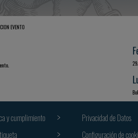
CION EVENTO
F
29
ento.
L
Bol
ica y cumplimiento
Privacidad de Datos
tiqueta
Configuración de cook