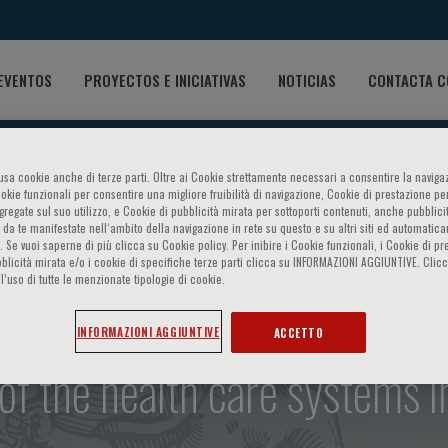
EVENTOS
PROYECTOS E INICIATIVAS
NOTICIAS
CONTACTA C
o usa cookie anche di terze parti. Oltre ai Cookie strettamente necessari a consentire la navigaz
ookie funzionali per consentire una migliore fruibilità di navigazione, Cookie di prestazione per
ggregate sul suo utilizzo, e Cookie di pubblicità mirata per sottoporti contenuti, anche pubblicit
 da te manifestate nell‘ambito della navigazione in rete su questo e su altri siti ed automatic
). Se vuoi saperne di più clicca su Cookie policy. Per inibire i Cookie funzionali, i Cookie di pr
blicità mirata e/o i cookie di specifiche terze parti clicca su INFORMAZIONI AGGIUNTIVE. Cl
l’uso di tutte le menzionate tipologie di cookie.
netic Medicine - Course in
INFORMAZIONI AGGIUNTIVE
ACCETTO
of the health care systems i