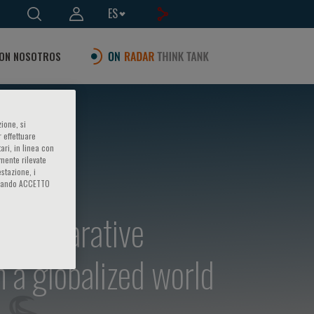
ES
ON NOSOTROS
ione, si
 effettuare
ari, in linea con
amente rilevate
estazione, i
iccando ACCETTO
: Comparative
n a globalized world