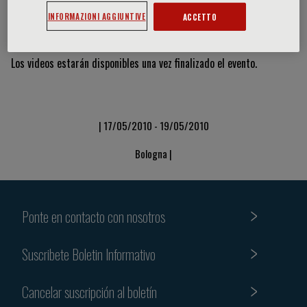
INFORMAZIONI AGGIUNTIVE
ACCETTO
Vídeos y diapositivas
Los videos estarán disponibles una vez finalizado el evento.
| 17/05/2010 - 19/05/2010
Bologna |
Ponte en contacto con nosotros
Suscribete Boletin Informativo
Cancelar suscripción al boletín