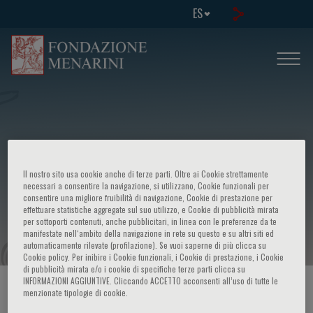
ES
European School of Genetic Medicine
Il nostro sito usa cookie anche di terze parti. Oltre ai Cookie strettamente
- Course in: Genomic and cultural
necessari a consentire la navigazione, si utilizzano, Cookie funzionali per
consentire una migliore fruibilità di navigazione, Cookie di prestazione per
effettuare statistiche aggregate sul suo utilizzo, e Cookie di pubblicità mirata
evolution of humans
per sottoporti contenuti, anche pubblicitari, in linea con le preferenze da te
manifestate nell‘ambito della navigazione in rete su questo e su altri siti ed
automaticamente rilevate (profilazione). Se vuoi saperne di più clicca su
Cookie policy. Per inibire i Cookie funzionali, i Cookie di prestazione, i Cookie
di pubblicità mirata e/o i cookie di specifiche terze parti clicca su
INFORMAZIONI AGGIUNTIVE. Cliccando ACCETTO acconsenti all’uso di tutte le
HOME PAGE
/
CURSOS Y EVENTOS
/
INFORMACION EVENTO
menzionate tipologie di cookie.