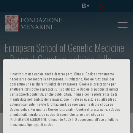
ES
European School of Genetic Medicine
- Corso di Genetica e clinica delle
cardiopatie congenite - Ciclo di
Il nostro sito usa cookie anche di terze parti. Oltre ai Cookie strettamente
minicorsi di formazione avanzata sulle
necessari a consentire la navigazione, si utilizzano, Cookie funzionali per
consentire una migliore fruibilità di navigazione, Cookie di prestazione per
effettuare statistiche aggregate sul suo utilizzo, e Cookie di pubblicità mirata
malformazioni congenite
per sottoporti contenuti, anche pubblicitari, in linea con le preferenze da te
manifestate nell‘ambito della navigazione in rete su questo e su altri siti ed
automaticamente rilevate (profilazione). Se vuoi saperne di più clicca su
Cookie policy. Per inibire i Cookie funzionali, i Cookie di prestazione, i Cookie
di pubblicità mirata e/o i cookie di specifiche terze parti clicca su
INFORMAZIONI AGGIUNTIVE. Cliccando ACCETTO acconsenti all’uso di tutte le
HOME PAGE
/
CURSOS Y EVENTOS
/
INFORMACION EVENTO
menzionate tipologie di cookie.