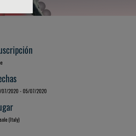
uscripción
ee
echas
/07/2020 - 05/07/2020
ugar
sole (Italy)