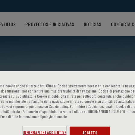
EVENTOS
PROYECTOS E INICIATIVAS
NOTICIAS
CONTACTA C
o usa cookie anche di terze parti. Oltre ai Cookie strettamente necessari a consentire la navigaz
netics Sex,gender and Epig
ookie funzionali per consentire una migliore fruibilità di navigazione, Cookie di prestazione per
ggregate sul suo utilizzo, e Cookie di pubblicità mirata per sottoporti contenuti, anche pubblicit
 da te manifestate nell‘ambito della navigazione in rete su questo e su altri siti ed automatic
). Se vuoi saperne di più clicca su Cookie policy. Per inibire i Cookie funzionali, i Cookie di pr
blicità mirata e/o i cookie di specifiche terze parti clicca su INFORMAZIONI AGGIUNTIVE. Cl
l’uso di tutte le menzionate tipologie di cookie.
INFORMAZIONI AGGIUNTIVE
ACCETTO