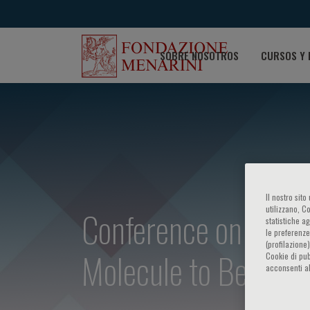
SOBRE NOSOTROS
CURSOS Y 
Il nostro sit
Conference on Epige
utilizzano, C
statistiche a
le preferenze
(profilazione
Molecule to Bedside
Cookie di pub
acconsenti al