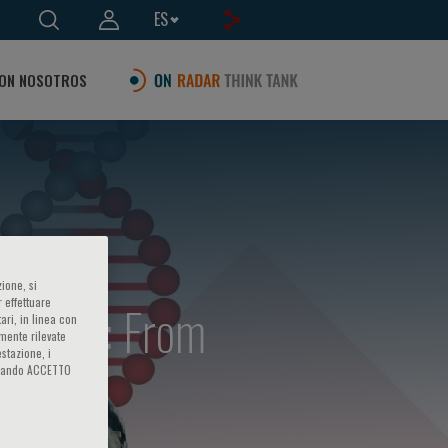
ES
ON NOSOTROS
ione, si
enetics: From
 effettuare
ari, in linea con
amente rilevate
estazione, i
iccando ACCETTO