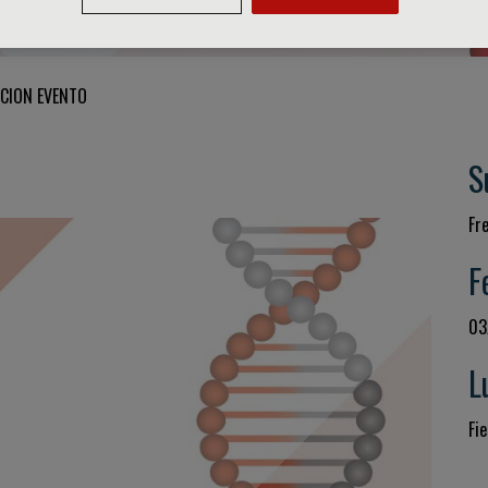
CION EVENTO
S
Fr
F
03
L
Fie