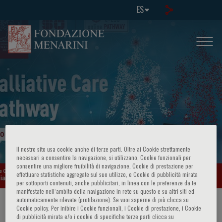
ES
Cancer in Pregnancy - Pathway
Il nostro sito usa cookie anche di terze parti. Oltre ai Cookie strettamente
necessari a consentire la navigazione, si utilizzano, Cookie funzionali per
consentire una migliore fruibilità di navigazione, Cookie di prestazione per
effettuare statistiche aggregate sul suo utilizzo, e Cookie di pubblicità mirata
per sottoporti contenuti, anche pubblicitari, in linea con le preferenze da te
manifestate nell‘ambito della navigazione in rete su questo e su altri siti ed
automaticamente rilevate (profilazione). Se vuoi saperne di più clicca su
HOME PAGE
/
CURSOS Y EVENTOS
/
INFORMACION EVENTO
Cookie policy. Per inibire i Cookie funzionali, i Cookie di prestazione, i Cookie
di pubblicità mirata e/o i cookie di specifiche terze parti clicca su