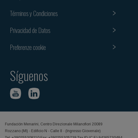
Términos y Condiciones
Privacidad de Datos
Preferenze cookie
Síguenos
Fundación Menarini, Centro Direzionale Milanofiori 20089
Rozzano (MI) - Edificio N - Calle 8 - (Ingresso Giovenale)
Tel. +390255308110 Fax: +390255305739 Tax ID (C.F.) 94265730484