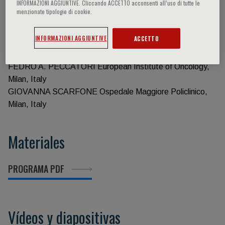
INFORMAZIONI AGGIUNTIVE. Cliccando ACCETTO acconsenti all’uso di tutte le
menzionate tipologie di cookie.
Información del evento
INFORMAZIONI AGGIUNTIVE
ACCETTO
Course Coordinators:
FEDRO A. PECCATORI European Institute of Oncology,
Milan, Italy
GIOVANNA SCARFONE Ospedale Maggiore Policlinico,
Milan, Italy
Materiales
PROGRAMA PDF
Vídeos y diapositivas