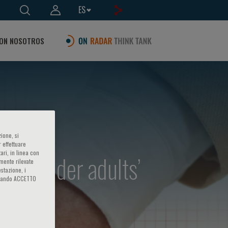
ES
ON NOSOTROS
ione, si
 effettuare
ari, in linea con
 for older adults’
amente rilevate
estazione, i
iccando ACCETTO