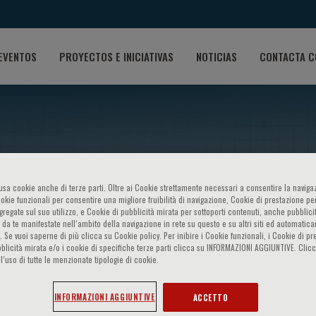
EVENTOS
PROYECTOS E INICIATIVAS
NOTICIAS
CONTACTA C
o usa cookie anche di terze parti. Oltre ai Cookie strettamente necessari a consentire la navigaz
ookie funzionali per consentire una migliore fruibilità di navigazione, Cookie di prestazione per
ggregate sul suo utilizzo, e Cookie di pubblicità mirata per sottoporti contenuti, anche pubblicit
A Global Geriatric Task Force
 da te manifestate nell‘ambito della navigazione in rete su questo e su altri siti ed automatic
). Se vuoi saperne di più clicca su Cookie policy. Per inibire i Cookie funzionali, i Cookie di pr
blicità mirata e/o i cookie di specifiche terze parti clicca su INFORMAZIONI AGGIUNTIVE. Cl
l’uso di tutte le menzionate tipologie di cookie.
INFORMAZIONI AGGIUNTIVE
ACCETTO