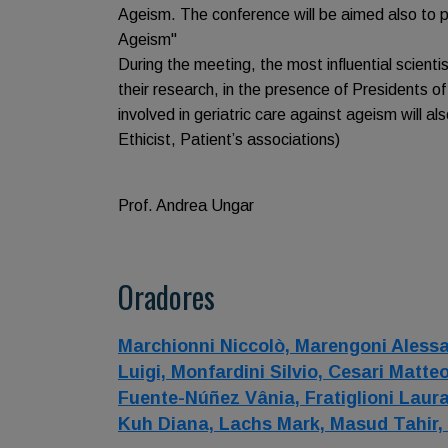
Ageism. The conference will be aimed also to p
Ageism"
During the meeting, the most influential scientis
their research, in the presence of Presidents of
involved in geriatric care against ageism will a
Ethicist, Patient’s associations)
Prof. Andrea Ungar
Oradores
Marchionni Niccolò,
Marengoni Aless
Luigi,
Monfardini Silvio,
Cesari Matte
Fuente-Núñez Vânia,
Fratiglioni Laur
Kuh Diana,
Lachs Mark,
Masud Tahir,