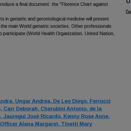
roduce a final document: the "Florence Chart against
Ca
ts in geriatric and gerontological medicine will present
 the main World geriatric societies. Other professionals
lso participate (World Health Organization, United Nation,
andra,
Ungar Andrea,
De Leo Diego,
Ferrucci
o,
Carr Deborah,
Cherubini Antonio,
de la
a,
Jauregui Josè Ricardo,
Kenny Rose Anne,
Officer Alana Margaret,
Tinetti Mary