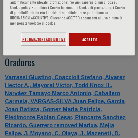
automaticamente rilevate (profilazione). Se vuoi saperne di più clicca su
Cookie policy. Per inibire i Cookie funzionali, i Cookie di prestazione, i Cookie
Información del evento
di pubblicità mirata e/o i cookie di specifiche terze parti clicca su
INFORMAZIONI AGGIUNTIVE. Cliccando ACCETTO acconsenti all’uso di tutte le
menzionate tipologie di cookie.
Acute Pain Management
INFORMAZIONI AGGIUNTIVE
ACCETTO
Oradores
Varrassi Giustino,
Coaccioli Stefano,
Alvarez
Hector A.,
Mayoral Victor,
Todd Knox H.,
Narváez Tamayo Marco Antonio,
Caballero
Carmela,
VARGAS-SILVA Juan Felipe,
Garcia
Joao Batista,
Gomez Maria Patricia,
Piedimonte Fabian Cesar,
Plancarte Sanchez
Ricardo,
Guerrero removed Marixa,
Mejia
Felipe,
J. Moyano,
C. Olaya,
J. Mazenett,
D.