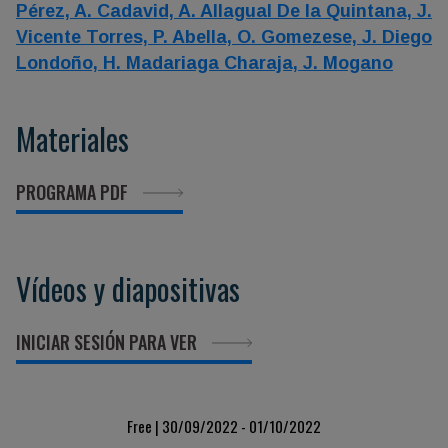
Pérez,
A. Cadavid,
A. Allagual De la Quintana,
J.
Vicente Torres,
P. Abella,
O. Gomezese,
J. Diego
Londoño,
H. Madariaga Charaja,
J. Mogano
Materiales
PROGRAMA PDF
Vídeos y diapositivas
INICIAR SESIÓN PARA VER
Free | 30/09/2022 - 01/10/2022