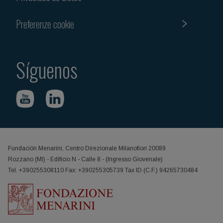
Preferenze cookie
Síguenos
Fundación Menarini, Centro Direzionale Milanofiori 20089
Rozzano (MI) - Edificio N - Calle 8 - (Ingresso Giovenale)
Tel. +390255308110 Fax: +390255305739 Tax ID (C.F.) 94265730484