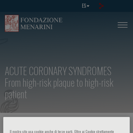
ES
ACUTE CORONARY SYNDROMES
From high-risk plaque to high-risk
patient
HOME PAGE
/
CURSOS Y EVENTOS
/
INFORMACION EVENTO
Il nostro sito usa cookie anche di terze parti. Oltre ai Cookie strettamente