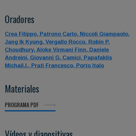
Oradores
Crea Filippo,
Patrono Carlo,
Niccoli Giampaolo,
Jang Ik Kyung,
Vergallo Rocco,
Robin P.
Choudhury,
Aloke Virmani Finn,
Daniele
Andreini,
Giovanni G. Camici,
Papafaklis
Michail.I.,
Prati Francesco,
Porto Italo
Materiales
PROGRAMA PDF
Vídeos y diapositivas