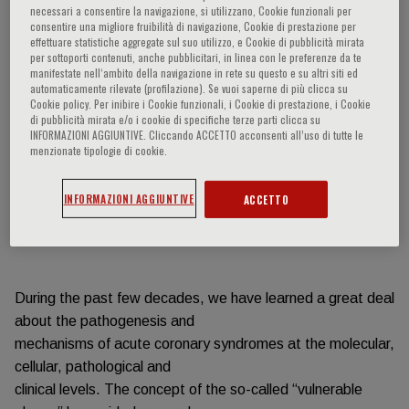
necessari a consentire la navigazione, si utilizzano, Cookie funzionali per
consentire una migliore fruibilità di navigazione, Cookie di prestazione per
Información del evento
effettuare statistiche aggregate sul suo utilizzo, e Cookie di pubblicità mirata
per sottoporti contenuti, anche pubblicitari, in linea con le preferenze da te
manifestate nell‘ambito della navigazione in rete su questo e su altri siti ed
automaticamente rilevate (profilazione). Se vuoi saperne di più clicca su
Cookie policy. Per inibire i Cookie funzionali, i Cookie di prestazione, i Cookie
di pubblicità mirata e/o i cookie di specifiche terze parti clicca su
INFORMAZIONI AGGIUNTIVE. Cliccando ACCETTO acconsenti all’uso di tutte le
menzionate tipologie di cookie.
ACUTE CORONARY SYNDROMES From high-risk
plaque to high-risk patient
INFORMAZIONI AGGIUNTIVE
ACCETTO
During the past few decades, we have learned a great deal
about the pathogenesis and
mechanisms of acute coronary syndromes at the molecular,
cellular, pathological and
clinical levels. The concept of the so-called “vulnerable