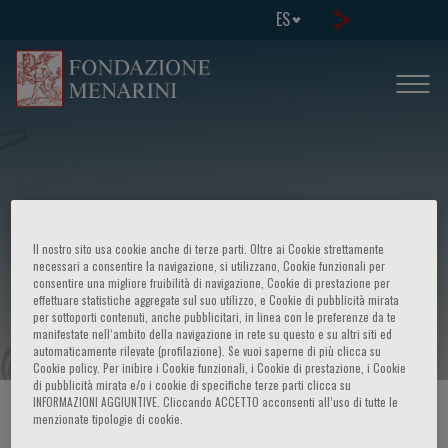
ES
Il nostro sito usa cookie anche di terze parti. Oltre ai Cookie strettamente
necessari a consentire la navigazione, si utilizzano, Cookie funzionali per
consentire una migliore fruibilità di navigazione, Cookie di prestazione per
effettuare statistiche aggregate sul suo utilizzo, e Cookie di pubblicità mirata
27th Course In - "Medical Genetics"
per sottoporti contenuti, anche pubblicitari, in linea con le preferenze da te
manifestate nell‘ambito della navigazione in rete su questo e su altri siti ed
automaticamente rilevate (profilazione). Se vuoi saperne di più clicca su
Cookie policy. Per inibire i Cookie funzionali, i Cookie di prestazione, i Cookie
di pubblicità mirata e/o i cookie di specifiche terze parti clicca su
INFORMAZIONI AGGIUNTIVE. Cliccando ACCETTO acconsenti all’uso di tutte le
HOME PAGE
/
CURSOS Y EVENTOS
/
INFORMACION EVENTO
menzionate tipologie di cookie.