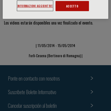
INFORMAZIONI AGGIUNTIVE
ACCETTO
Vídeos y diapositivas
Los videos estarán disponibles una vez finalizado el evento.
| 11/05/2014 - 15/05/2014
Forlì-Cesena (Bertinoro di Romagna) |
Ponte en contacto con nosotros
Suscribete Boletin Informativo
Cancelar suscripción al boletín