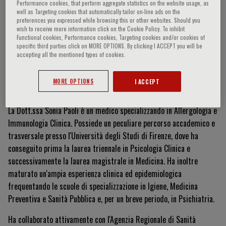
Performance cookies, that perform aggregate statistics on the website usage, as
well as Targeting cookies that automatically tailor on-line ads on the
preferences you expressed while browsing this or other websites. Should you
wish to receive more information click on the Cookie Policy. To inhibit
Sonia Paoli
Functional cookies, Performance cookies, Targeting cookies and/or cookies of
specific third parties click on MORE OPTIONS. By clicking I ACCEPT you will be
accepting all the mentioned types of cookies.
MORE OPTIONS
I ACCEPT
Curriculum Vitae
La Dott.ssa Sonia Paoli è un medico specializzando in Allergologia e
Immunologia Clinica
.
Possiede un peculiare percorso accademico e
trasversale presso l'Università degli Studi di Firenze, dove ha
conseguito prima la laurea triennale in Psicologia Clinica
e
successivamente la laurea magistrale in Medicina
.
Ha inoltre
maturato un'ampia esperienza clinica ed epidemiologica
frequentando le scuole di specializzazione in Igiene, Medicina
Preventiva e Sanità Pubblica e, per un breve periodo, in Psichiatria
.
Ha collaborato attivamente con l'Agenzia Regionale di Sanità