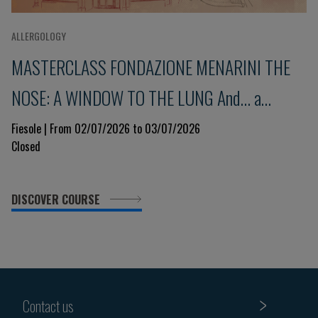
ALLERGOLOGY
MASTERCLASS FONDAZIONE MENARINI THE
NOSE: A WINDOW TO THE LUNG And... a
glimpse into the immune system 9th Edition
Fiesole | From 02/07/2026 to 03/07/2026
Closed
DISCOVER COURSE
Contact us