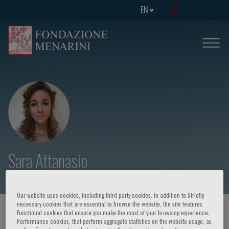
EN
Sara Attanasio
Our website uses cookies, including third party cookies. In addition to Strictly
necessary cookies that are essential to browse the website, the site features
HOME PAGE
/
COURSES AND EVENTS
/
SPEAKER
Functional cookies that ensure you make the most of your browsing experience,
Performance cookies, that perform aggregate statistics on the website usage, as