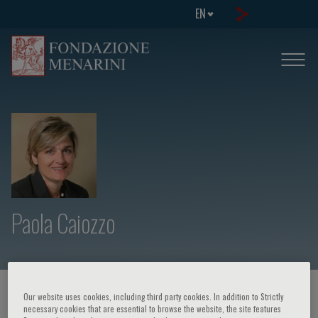
EN
Paola Caiozzo
HOME PAGE
/
COURSES AND EVENTS
/
SPEAKER
Our website uses cookies, including third party cookies. In addition to Strictly
necessary cookies that are essential to browse the website, the site features