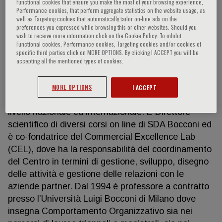
Functional cookies that ensure you make the most of your browsing experience,
Performance cookies, that perform aggregate statistics on the website usage, as
well as Targeting cookies that automatically tailor on-line ads on the
preferences you expressed while browsing this or other websites. Should you
Paola Caiozzo
wish to receive more information click on the Cookie Policy. To inhibit
Functional cookies, Performance cookies, Targeting cookies and/or cookies of
specific third parties click on MORE OPTIONS. By clicking I ACCEPT you will be
accepting all the mentioned types of cookies.
PAOLA CAIOZZO è core faculty di Leadership e
Organization Behaviour della SDA Bocconi School
of Management e Direttore scientifico di programmi
MORE OPTIONS
I ACCEPT
custom riservati a executive di aziende ed enti a
livello nazionale ed internazionale. È Direttore
scientifico di diversi corsi on line di SDA Bocconi ed
è co-fondatrice del Commercial Excellence Lab
(CEL), dove ha la responsabilità del coordinamento
del Centro in termini di gestione, sviluppo, disegno
delle attività e gestione delle relazioni con le
aziende partner. Dal 1994 è professore a contratto
presso l’Università Luigi Bocconi di Milano dove
insegna Comportamento Organizzativo sia nei