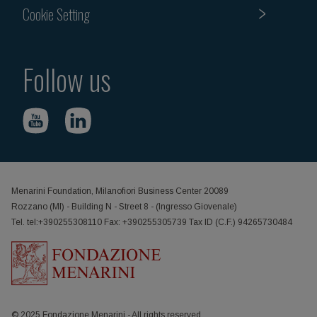
Cookie Setting
Follow us
Menarini Foundation, Milanofiori Business Center 20089
Rozzano (MI) - Building N - Street 8 - (Ingresso Giovenale)
Tel. tel:+390255308110 Fax: +390255305739 Tax ID (C.F.) 94265730484
© 2025 Fondazione Menarini - All rights reserved