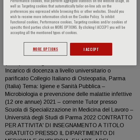
Performance cookies, that perform aggregate statistics on the website usage, as
well as Targeting cookies that automatically tailor on-line ads on the
preferences you expressed while browsing this or other websites. Should you
wish to receive more information click on the Cookie Policy. To inhibit
Matteo Riccò
Functional cookies, Performance cookies, Targeting cookies and/or cookies of
specific third parties click on MORE OPTIONS. By clicking I ACCEPT you will be
accepting all the mentioned types of cookies.
PRINCIPALI DOCENZE 2009 - 2012 Incarico di
docenza a livello universitario o parificato Università
MORE OPTIONS
I ACCEPT
Cattolica del Sacro Cuore, sede di Milano, Piacenza
(Italia) Tema: Igiene e Sanità Pubblica 2012 - 2022
Incarico di docenza a livello universitario o
parificato Collegio Italiano di Osteopatia, Parma
(Italia) Tema: Igiene e Sanità Pubblica –
Microbiologia e prevenzione delle malattie infettive
(12 ore annue) 2021 – corrente Tutor presso
Scuola di Specializzazione in Medicina del Lavoro –
Università degli Studi di Parma 2022 CONTRATTO
PER ATTIVITA' DI INSEGNAMENTO A TITOLO
GRATUITO PRESSO IL DIPARTIMENTO DI