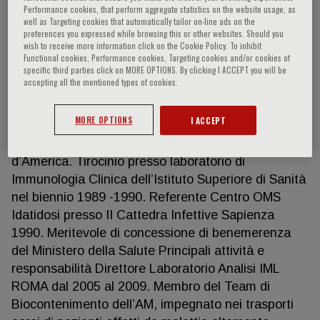
Performance cookies, that perform aggregate statistics on the website usage, as
well as Targeting cookies that automatically tailor on-line ads on the
preferences you expressed while browsing this or other websites. Should you
wish to receive more information click on the Cookie Policy. To inhibit
Marco Lastilla
Functional cookies, Performance cookies, Targeting cookies and/or cookies of
specific third parties click on MORE OPTIONS. By clicking I ACCEPT you will be
accepting all the mentioned types of cookies.
Missioni Umanitarie in Mali ed Uganda come
Direttore Laboratorio Analisi 2009 e 2010; Missioni
MORE OPTIONS
I ACCEPT
come medico militare in Iraq, Afghanistan, Kosovo,
Albania, Emirati Arabi Uniti, Cina e Stati Uniti
d’America. Tirocinio presso laboratorio di
Immunologia Clinica dell’Istituto Superiore di Sanità
nel biennio 1989 -1990. Referente Centro OMS
Idatidosi presso II Cattedra Infettive Sapienza
1990. Meritevole di concessione di benemerenza
del Ministero della Salute Principali attività e
responsabilità Direttore Laboratorio Analisi IML
ROMA dal 2005 al 2009. Membro del Team di
Biocontenimento dell’AM, impegnato nei trasporti