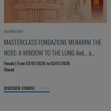
ALLERGOLOGY
MASTERCLASS FONDAZIONE MENARINI THE
NOSE: A WINDOW TO THE LUNG And... a
glimpse into the immune system 9th Edition
Fiesole | From 02/07/2026 to 03/07/2026
Closed
DISCOVER COURSE