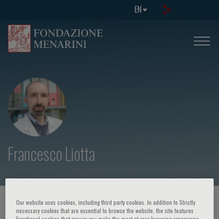
EN
Francesco Liotta
HOME PAGE
/
COURSES AND EVENTS
/
SPEAKER
Our website uses cookies, including third party cookies. In addition to Strictly
necessary cookies that are essential to browse the website, the site features
Functional cookies that ensure you make the most of your browsing experience,