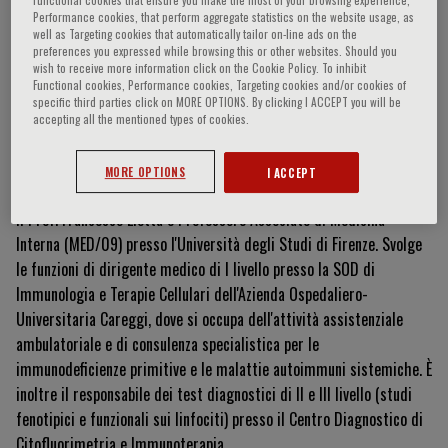
Performance cookies, that perform aggregate statistics on the website usage, as
well as Targeting cookies that automatically tailor on-line ads on the
preferences you expressed while browsing this or other websites. Should you
wish to receive more information click on the Cookie Policy. To inhibit
Francesco Liotta
Functional cookies, Performance cookies, Targeting cookies and/or cookies of
specific third parties click on MORE OPTIONS. By clicking I ACCEPT you will be
accepting all the mentioned types of cookies.
Curriculum Vitae
MORE OPTIONS
I ACCEPT
Il Prof. Francesco Liotta è Professore Associato di Medicina
Interna (MED/09) presso l'Università degli Studi di Firenze
.
Svolge
le funzioni di dirigente medico di I livello presso la SOD di
Immunologia e Terapie Cellulari dell'Azienda Ospedaliero-
Universitaria Careggi, dove si occupa dell'attività assistenziale
ambulatoriale e di consulenza specialistica per le
immunodeficienze primitive e le malattie autoimmuni sistemiche
.
È
inoltre il responsabile dei test diagnostici di II e III livello (studi
fenotipici e funzionali sui linfociti) presso il Centro Diagnostico di
Citofluorimetria e Immunoterapia
.