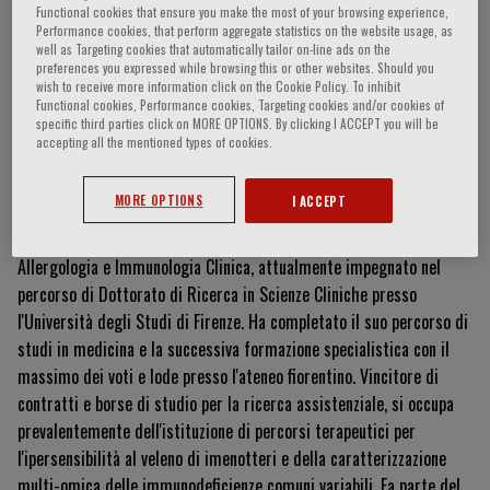
Functional cookies that ensure you make the most of your browsing experience,
Performance cookies, that perform aggregate statistics on the website usage, as
well as Targeting cookies that automatically tailor on-line ads on the
preferences you expressed while browsing this or other websites. Should you
Emanuele Vivarelli
wish to receive more information click on the Cookie Policy. To inhibit
Functional cookies, Performance cookies, Targeting cookies and/or cookies of
specific third parties click on MORE OPTIONS. By clicking I ACCEPT you will be
accepting all the mentioned types of cookies.
Curriculum Vitae
MORE OPTIONS
I ACCEPT
Il Dott.
Emanuele Vivarelli è un medico chirurgo specialista in
Allergologia e Immunologia Clinica, attualmente impegnato nel
percorso di Dottorato di Ricerca in Scienze Cliniche presso
l'Università degli Studi di Firenze
.
Ha completato il suo percorso di
studi in medicina e la successiva formazione specialistica con il
massimo dei voti e lode presso l'ateneo fiorentino
.
Vincitore di
contratti e borse di studio per la ricerca assistenziale, si occupa
prevalentemente dell'istituzione di percorsi terapeutici per
l'ipersensibilità al veleno di imenotteri e della caratterizzazione
multi-omica delle immunodeficienze comuni variabili
.
Fa parte del