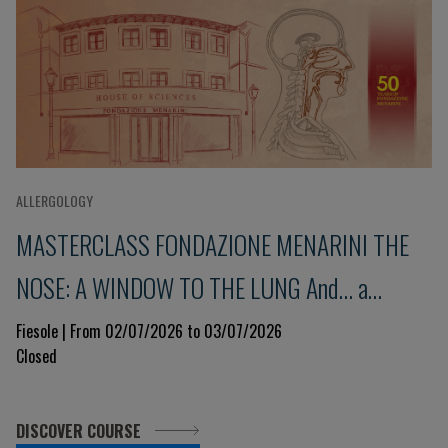
ALLERGOLOGY
MASTERCLASS FONDAZIONE MENARINI THE
NOSE: A WINDOW TO THE LUNG And... a
glimpse into the immune system 9th Edition
Fiesole | From 02/07/2026 to 03/07/2026
Closed
DISCOVER COURSE