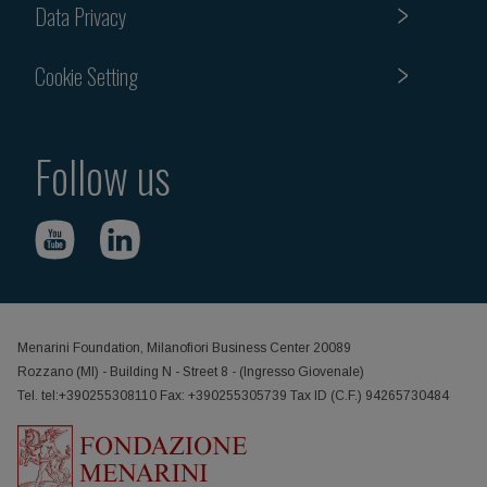
Data Privacy
Cookie Setting
Follow us
Menarini Foundation, Milanofiori Business Center 20089
Rozzano (MI) - Building N - Street 8 - (Ingresso Giovenale)
Tel. tel:+390255308110 Fax: +390255305739 Tax ID (C.F.) 94265730484