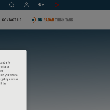
EN
CONTACT US
sential to
perience,
hat
ould you wish to
argeting cookies
ll the