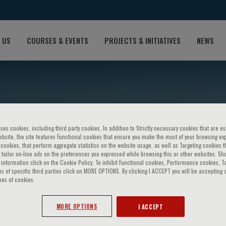
 US
COURSES & EVENTS
PROJECTS & INITIATIVES
NEWS
ses cookies, including third party cookies. In addition to Strictly necessary cookies that are es
bsite, the site features Functional cookies that ensure you make the most of your browsing ex
ookies, that perform aggregate statistics on the website usage, as well as Targeting cookies t
 tailor on-line ads on the preferences you expressed while browsing this or other websites. Sh
information click on the Cookie Policy. To inhibit Functional cookies, Performance cookies, T
s of specific third parties click on MORE OPTIONS. By clicking I ACCEPT you will be accepting a
orelli
pes of cookies.
MORE OPTIONS
I ACCEPT