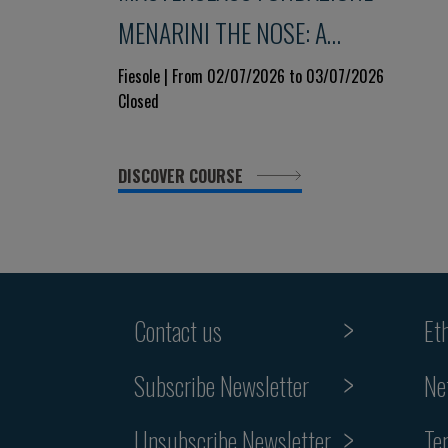
MENARINI THE NOSE: A
WINDOW TO THE LUNG And... a
Fiesole | From 02/07/2026 to 03/07/2026
Closed
glimpse into the immune system
9th Edition
DISCOVER COURSE
Contact us
Et
Subscribe Newsletter
Ne
Unsubscribe Newsletter
Te