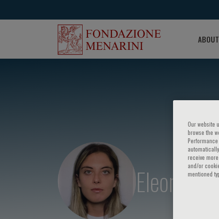
ABOUT
Our website u
browse the we
Performance c
automatically
receive more 
and/or cookie
Eleonora M
mentioned ty